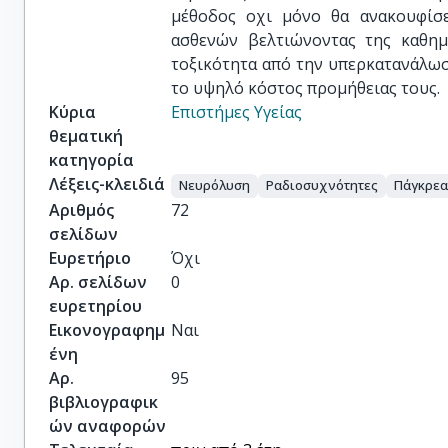
μέθοδος οχι μόνο θα ανακουφίσ
ασθενών βελτιώνοντας της καθημ
τοξικότητα από την υπερκατανάλωσ
το υψηλό κόστος προμήθειας τους.
Κύρια
Επιστήμες Υγείας
θεματική
κατηγορία
Λέξεις-κλειδιά
Νευρόλυση
Ραδιοσυχνότητες
Πάγκρεα
Αριθμός
72
σελίδων
Ευρετήριο
Όχι
Αρ. σελίδων
0
ευρετηρίου
Εικονογραφημ
Ναι
ένη
Αρ.
95
βιβλιογραφικ
ών αναφορών