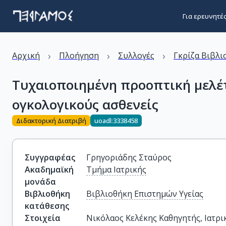
Για ερευνητέ
›
›
›
Αρχική
Πλοήγηση
Συλλογές
Γκρίζα Βιβλι
Τυχαιοποιημένη προοπτική μελέτ
ογκολογικούς ασθενείς
Διδακτορική Διατριβή
uoadl:3338458
Συγγραφέας
Γρηγοριάδης Σταύρος
Ακαδημαϊκή
Τμήμα Ιατρικής
μονάδα
Βιβλιοθήκη
Βιβλιοθήκη Επιστημών Υγείας
κατάθεσης
Στοιχεία
Νικόλαος Κελέκης Καθηγητής, Ιατρι