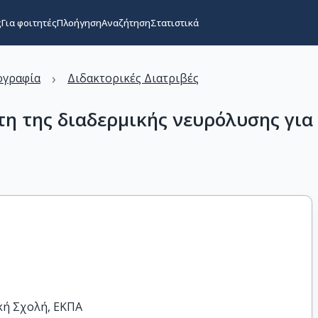
ς
Για φοιτητές
Πλοήγηση
Αναζήτηση
Στατιστικά
›
ογραφία
Διδακτορικές Διατριβές
η της διαδερμικής νευρόλυσης για
κή Σχολή, ΕΚΠΑ
