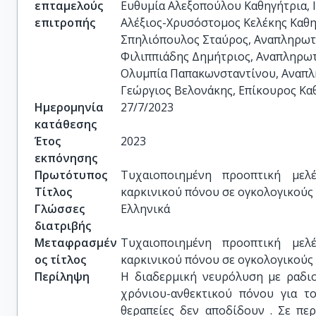
επταμελούς
Ευθυμία Αλεξοπούλου Καθηγήτρια, Ι
επιτροπής
Αλέξιος-Χρυσόστομος Κελέκης Καθηγ
Σπηλιόπουλος Σταύρος, Αναπληρωτή
Φιλιππιάδης Δημήτριος, Αναπληρωτή
Ολυμπία Παπακωνσταντίνου, Αναπλη
Γεώργιος Βελονάκης, Επίκουρος Καθ
Ημερομηνία
27/7/2023
κατάθεσης
Έτος
2023
εκπόνησης
Πρωτότυπος
Τυχαιοποιημένη προοπτική μελέ
Τίτλος
καρκινικού πόνου σε ογκολογικούς 
Γλώσσες
Ελληνικά
διατριβής
Μεταφρασμέν
Τυχαιοποιημένη προοπτική μελέ
ος τίτλος
καρκινικού πόνου σε ογκολογικούς 
Περίληψη
Η διαδερμική νευρόλυση με ραδι
χρόνιου-ανθεκτικού πόνου για το
θεραπείες δεν αποδίδουν . Σε πε