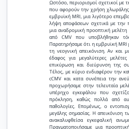
Ωστόσο, περιορισμοί σχετικοί με τ
που αφορούν την χρήση χλωράλης, 
εμβρυϊκή MRI, μια λιγότερο επεμβα
λήψη αποφάσεων σχετικά με την 
μια αναδρομική προοπτική μελέτη
από CMV που υποβλήθηκαν τόσ
Παρατηρήσαμε ότι η εμβρυϊκή MRI 
τη νεογνική απεικόνιση. Αν και 
έδαφος για μεγαλύτερες μελέτες
επικύρωση και διεύρυνση της συ
Τέλος, με κύριο ενδιαφέρον την 
cCMV και κατα συνέπεια την ανε
προχωρήσαμε στην τελευταία μελέ
υπέρηχο εγκεφάλου που σχετίζο
πρόκληση, καθώς πολλά από αυ
παθολογίες. Επομένως, ο εντοπισ
μεγάλης σημασίας. Η απεικόνιση 
ανακαλυφθείσα εγκεφαλική ανωμ
Πραγματοποιήσαμε μια προοπτικ