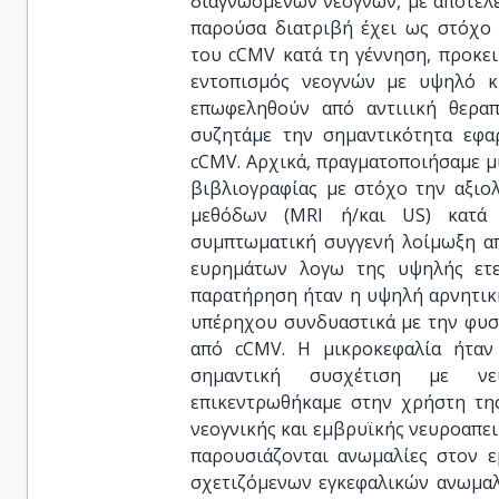
διαγνωσμενων νεογνών, με αποτέλε
παρούσα διατριβή έχει ως στόχο 
του cCMV κατά τη γέννηση, προκει
εντοπισμός νεογνών με υψηλό κ
επωφεληθούν από αντιιική θεραπ
συζητάμε την σημαντικότητα εφ
cCMV. Αρχικά, πραγματοποιήσαμε μ
βιβλιογραφίας με στόχο την αξιο
μεθόδων (MRI ή/και US) κατά
συμπτωματική συγγενή λοίμωξη απ
ευρημάτων λογω της υψηλής ετε
παρατήρηση ήταν η υψηλή αρνητικ
υπέρηχου συνδυαστικά με την φυσ
από cCMV. Η μικροκεφαλία ήταν
σημαντική συσχέτιση με νευ
επικεντρωθήκαμε στην χρήστη της
νεογνικής και εμβρυϊκής νευροαπει
παρουσιάζονται ανωμαλίες στον ε
σχετιζόμενων εγκεφαλικών ανωμαλ