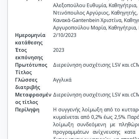
Αλεξοπούλου Ευθυμία, Καθηγήτρια, 
Ντινόπουλος Αργύριος, Καθηγητής, 
Κανακά-Gantenbein Χριστίνα, Καθηγή
Αργυροπούλου Μαρία, Καθηγήτρια, 
Ημερομηνία
2/10/2023
κατάθεσης
Έτος
2023
εκπόνησης
Πρωτότυπος
Διερεύνηση συσχέτισης LSV και cC
Τίτλος
Γλώσσες
Αγγλικά
διατριβής
Μεταφρασμέν
Διερεύνηση συσχέτισης LSV και cC
ος τίτλος
Περίληψη
Η συγγενής λοίμωξη από το κυτταρ
κυμαίνεται από 0,2% έως 2,5%. Παρ
λοίμωξη συνδεόμενη με πληθώρα
προγραμμάτων ανίχνευσης κατα 