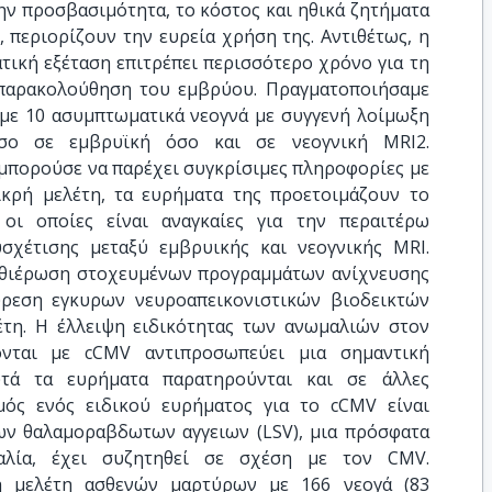
ην προσβασιμότητα, το κόστος και ηθικά ζητήματα
περιορίζουν την ευρεία χρήση της. Αντιθέτως, η
τική εξέταση επιτρέπει περισσότερο χρόνο για τη
παρακολούθηση του εμβρύου. Πραγματοποιήσαμε
 με 10 ασυμπτωματικά νεογνά με συγγενή λοίμωξη
ο σε εμβρυϊκή όσο και σε νεογνική MRI2.
μπορούσε να παρέχει συγκρίσιμες πληροφορίες με
μικρή μελέτη, τα ευρήματα της προετοιμάζουν το
 οι οποίες είναι αναγκαίες για την περαιτέρω
σχέτισης μεταξύ εμβρυικής και νεογνικής MRI.
καθιέρωση στοχευμένων προγραμμάτων ανίχνευσης
ύρεση εγκυρων νευροαπεικονιστικών βιοδεικτών
τη. Η έλλειψη ειδικότητας των ανωμαλιών στον
νται με cCMV αντιπροσωπεύει μια σημαντική
τά τα ευρήματα παρατηρούνται και σε άλλες
μός ενός ειδικού ευρήματος για το cCMV είναι
των θαλαμοραβδωτων αγγειων (LSV), μια πρόσφατα
αλία, έχει συζητηθεί σε σχέση με τον CMV.
ή μελέτη ασθενών μαρτύρων με 166 νεογά (83