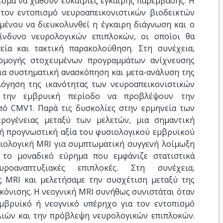
σμα να χαθούν ευκαιρίες έγκαιρης παρέμβασης. Η
τον εντοπισμό νευροαπεικονιστικών βιοδεικτών
μένου να διευκολυνθεί η έγκαιρη διάγνωση και ο
ίνδυνο νευρολογικών επιπλοκών, οι οποίοι θα
εία και τακτική παρακολούθηση. Στη συνέχεια,
αρμογής στοχευμένων προγραμμάτων ανίχνευσης
ια συστηματική ανασκόπηση και μετα-ανάλυση της
λόγηση της ικανότητας των νευροαπεικονιστικών
 την εμβρυική περίοδο να προβλέψουν την
ό CMV1. Παρά τις δυσκολίες στην ερμηνεία των
ρογένειας μεταξύ των μελετών, μια σημαντική
ή προγνωστική αξία του φυσιολογικού εμβρυϊκού
ιολογική MRI για συμπτωματική συγγενή λοίμωξη
 το μοναδικό εύρημα που εμφάνιζε στατιστικά
ροαναπτυξιακές επιπλοκές. Στη συνέχεια,
 MRI και μελετήσαμε την συσχέτιση μεταξύ της
κόνισης. Η νεογνική MRI συνήθως συνιστάται όταν
μβρυϊκό ή νεογνικό υπέρηχο για τον εντοπισμό
ιών και την πρόβλεψη νευρολογικών επιπλοκών.