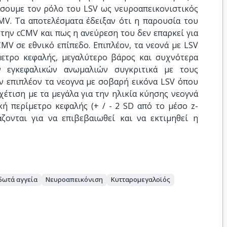
τάσουμε τον ρόλο του LSV ως νευροαπεικονιστικός
MV. Τα αποτελέσματα έδειξαν ότι η παρουσία του
 την cCMV και πως η ανεύρεση του δεν επαρκεί για
CMV σε εθνικό επίπεδο. Επιπλέον, τα νεονά με LSV
μετρο κεφαλής, μεγαλύτερο βάρος και συχνότερα
 εγκεφαλικών ανωμαλιών συγκριτικά με τους
ν επιπλέον τα νεογνα με σοβαρή εικόνα LSV όπου
έτιση με τα μεγάλα για την ηλικία κύησης νεογνά
κή περίμετρο κεφαλής (+ / - 2 SD από το μέσο z-
άζονται για να επιβεβαιωθεί και να εκτιμηθεί η
ωτά αγγεία
Νευροαπεικόνιση
Κυτταρομεγαλοϊός