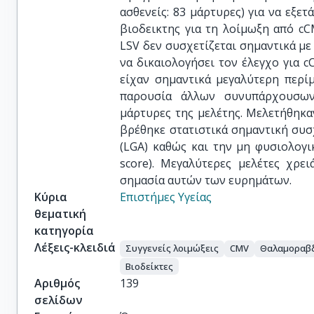
ασθενείς: 83 μάρτυρες) για να εξε
βιοδεικτης για τη λοίμωξη από cC
LSV δεν συσχετίζεται σημαντικά με
να δικαιολογήσει τον έλεγχο για c
είχαν σημαντικά μεγαλύτερη περί
παρουσία άλλων συνυπάρχουσων
μάρτυρες της μελέτης. Μελετήθηκα
βρέθηκε στατιστικά σημαντική συσχ
(LGA) καθώς και την μη φυσιολογι
score). Μεγαλύτερες μελέτες χρει
σημασία αυτών των ευρημάτων.
Κύρια
Επιστήμες Υγείας
θεματική
κατηγορία
Λέξεις-κλειδιά
Συγγενείς λοιμώξεις
CMV
Θαλαμοραβδ
Βιοδείκτες
Αριθμός
139
σελίδων