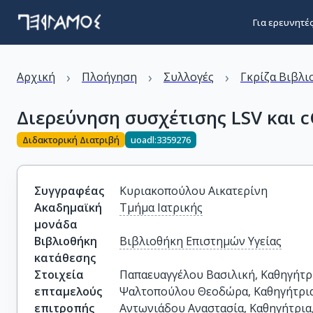
Για ερευνητέ
›
›
›
Αρχική
Πλοήγηση
Συλλογές
Γκρίζα Βιβλι
Διερεύνηση συσχέτισης LSV και 
Διδακτορική Διατριβή
uoadl:3359276
Συγγραφέας
Κυριακοπούλου Αικατερίνη
Ακαδημαϊκή
Τμήμα Ιατρικής
μονάδα
Βιβλιοθήκη
Βιβλιοθήκη Επιστημών Υγείας
κατάθεσης
Στοιχεία
Παπαευαγγέλου Βασιλική, Καθηγήτρι
επταμελούς
Ψαλτοπούλου Θεοδώρα, Καθηγήτρια,
επιτροπής
Αντωνιάδου Αναστασία, Καθηγήτρια,