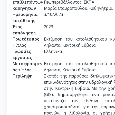
επιβλεπόντων
Γεωπεριβάλλοντος, ΕΚΠΑ

καθηγητών
Μαρία Σταυροπούλου, Καθηγήτρια, 
Ημερομηνία
3/10/2023
κατάθεσης
Έτος
2023
εκπόνησης
Πρωτότυπος
Εκτίμηση του κατολισθητικού κ
Τίτλος
Λήλαντα, Κεντρική Εύβοια
Γλώσσες
Ελληνικά
εργασίας
Μεταφρασμέν
Εκτίμηση του κατολισθητικού κ
ος τίτλος
Λήλαντα, Κεντρική Εύβοια
Περίληψη
Σκοπός της παρούσας διπλωματική
επικινδυνότητας στην υδρολογική λ
στην Κεντρική Εύβοια. Με την χ
(GIS), δημιουργήθηκε ένα μοντ
απεικονίζει τον κίνδυνο κατο
χρησιμοποιούνται για την παραγ
πρανών, η λιθολογία, οι χρήσει