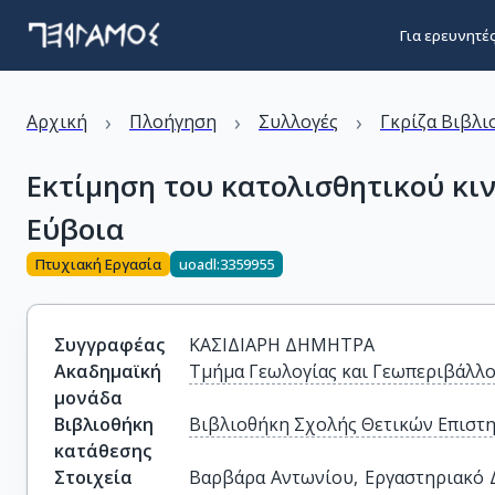
Για ερευνητέ
›
›
›
Αρχική
Πλοήγηση
Συλλογές
Γκρίζα Βιβλι
Εκτίμηση του κατολισθητικού κι
Εύβοια
Πτυχιακή Εργασία
uoadl:3359955
Συγγραφέας
ΚΑΣΙΔΙΑΡΗ ΔΗΜΗΤΡΑ
Ακαδημαϊκή
Τμήμα Γεωλογίας και Γεωπεριβάλλ
μονάδα
Βιβλιοθήκη
Βιβλιοθήκη Σχολής Θετικών Επιστ
κατάθεσης
Στοιχεία
Βαρβάρα Αντωνίου, Εργαστηριακό Δι