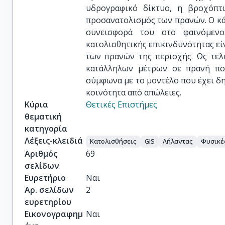
υδρογραφικό δίκτυο, η βροχόπτ
προσανατολισμός των πρανών. Ο κά
συνεισφορά του στο φαινόμεν
κατολισθητικής επικινδυνότητας εί
των πρανών της περιοχής. Ως τελ
κατάλληλων μέτρων σε πρανή που
σύμφωνα με το μοντέλο που έχει δη
κοινότητα από απώλειες.
Κύρια
Θετικές Επιστήμες
θεματική
κατηγορία
Λέξεις-κλειδιά
Κατολισθήσεις
GIS
Λήλαντας
Φυσικέ
Αριθμός
69
σελίδων
Ευρετήριο
Ναι
Αρ. σελίδων
2
ευρετηρίου
Εικονογραφημ
Ναι