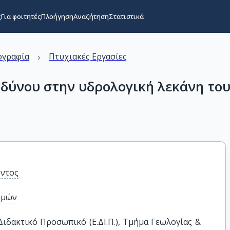
ς
Για φοιτητές
Πλοήγηση
Αναζήτηση
Στατιστικά
›
ογραφία
Πτυχιακές Εργασίες
νδύνου στην υδρολογική λεκάνη το
οντος
ημών
δακτικό Προσωπικό (Ε.ΔΙ.Π.), Τμήμα Γεωλογίας & 