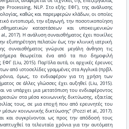
σθήματος αναφέρεται σε τεχνικές της Επεξεργασίας
e Processing, NLP. Στο εξής: ΕΦΓ), της ανάλυσης
ολογίας, καθώς και παρεμφερών κλάδων, οι οποίες
τικό εντοπισμό, την εξαγωγή, την ποσοτικοποίηση
σθηματικών καταστάσεων και υποκειμενικών
 al., 2017). Η ανάλυση συναισθήματος έχει ποικίλες
την εξυπηρέτηση πελατών έως την κλινική ιατρική.
ης συναισθήματος γνώρισε μεγάλη άνθηση τις
 σήμερα θεωρείται ένα από τα πιο δημοφιλή
ΕΦΓ (Liu, 2015). Παρ’όλα αυτά, οι αρχικές έρευνες
των από ιστοσελίδες γραμμένες στα Αγγλικά (πρβλ.
 χρόνια, όμως, το ενδιαφέρον για τη χρήση των
ατος σε άλλες γλώσσες έχει αυξηθεί (Liu, 2015).
ται να υπάρχει μια μετατόπιση του ενδιαφέροντος
ηρεσιών στα μέσα κοινωνικής δικτύωσης, εξαιτίας
ιλίας τους, σε μια εποχή που από ερευνητές του
έσων κοινωνικής δικτύωσης” (Pozzi et al., 2017).
αι και συγκρίνονται ως προς την απόδοσή τους
ναπτυχθεί τα τελευταία χρόνια για την αυτόματη