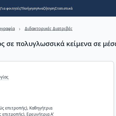
ς
Για φοιτητές
Πλοήγηση
Αναζήτηση
Στατιστικά
›
ογραφία
Διδακτορικές Διατριβές
ς σε πολυγλωσσικά κείμενα σε μέσ
γίας
ς επιτροπής), Καθηγήτρια

επιτροπής), Ερευνήτρια Α’
