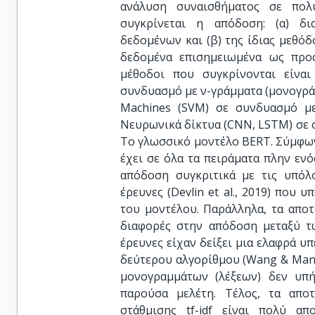
ανάλυση συναισθήματος σε πολυ
συγκρίνεται η απόδοση: (α) δ
δεδομένων και (β) της ίδιας μεθό
δεδομένα επισημειωμένα ως προ
μέθοδοι που συγκρίνονται είναι
συνδυασμό με ν-γράμματα (μονογράμ
Machines (SVM) σε συνδυασμό με 
Νευρωνικά δίκτυα (CNN, LSTM) σε συ
Το γλωσσικό μοντέλο BERT. Σύμφων
έχει σε όλα τα πειράματα πλην ενό
απόδοση συγκριτικά με τις υπόλ
έρευνες (Devlin et al., 2019) που
του μοντέλου. Παράλληλα, τα απο
διαφορές στην απόδοση μεταξύ τ
έρευνες είχαν δείξει μια ελαφρά υπε
δεύτερου αλγορίθμου (Wang & Mann
μονογραμμάτων (λέξεων) δεν υπ
παρούσα μελέτη. Τέλος, τα απο
στάθμισης tf-idf είναι πολύ α