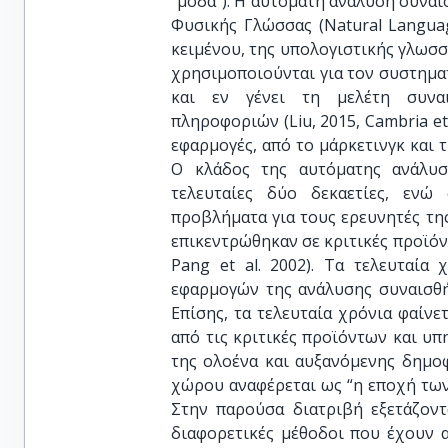
“μόδα”). Η αυτόματη ανάλυση συναι
Φυσικής Γλώσσας (Natural Languag
κειμένου, της υπολογιστικής γλωσσ
χρησιμοποιούνται για τον συστημα
και εν γένει τη μελέτη συναι
πληροφοριών (Liu, 2015, Cambria et
εφαρμογές, από το μάρκετινγκ και 
Ο κλάδος της αυτόματης ανάλυσ
τελευταίες δύο δεκαετίες, ενώ
προβλήματα για τους ερευνητές της 
επικεντρώθηκαν σε κριτικές προϊόν
Pang et al. 2002). Τα τελευταία
εφαρμογών της ανάλυσης συναισθήμ
Επίσης, τα τελευταία χρόνια φαίνε
από τις κριτικές προϊόντων και υπ
της ολοένα και αυξανόμενης δημοφ
χώρου αναφέρεται ως “η εποχή των μ
Στην παρούσα διατριβή εξετάζοντ
διαφορετικές μέθοδοι που έχουν α