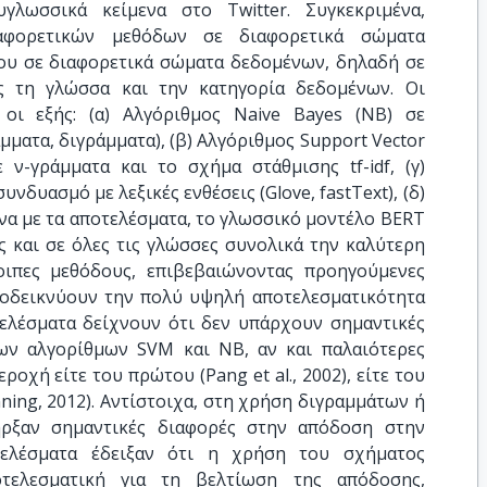
γλωσσικά κείμενα στο Twitter. Συγκεκριμένα,
ιαφορετικών μεθόδων σε διαφορετικά σώματα
δου σε διαφορετικά σώματα δεδομένων, δηλαδή σε
ς τη γλώσσα και την κατηγορία δεδομένων. Οι
 οι εξής: (α) Αλγόριθμος Naive Bayes (NB) σε
ματα, διγράμματα), (β) Αλγόριθμος Support Vector
ν-γράμματα και το σχήμα στάθμισης tf-idf, (γ)
νδυασμό με λεξικές ενθέσεις (Glove, fastText), (δ)
α με τα αποτελέσματα, το γλωσσικό μοντέλο BERT
ς και σε όλες τις γλώσσες συνολικά την καλύτερη
οιπες μεθόδους, επιβεβαιώνοντας προηγούμενες
 υποδεικνύουν την πολύ υψηλή αποτελεσματικότητα
τελέσματα δείχνουν ότι δεν υπάρχουν σημαντικές
ων αλγορίθμων SVM και NB, αν και παλαιότερες
ροχή είτε του πρώτου (Pang et al., 2002), είτε του
ing, 2012). Aντίστοιχα, στη χρήση διγραμμάτων ή
ήρξαν σημαντικές διαφορές στην απόδοση στην
τελέσματα έδειξαν ότι η χρήση του σχήματος
ποτελεσματική για τη βελτίωση της απόδοσης,