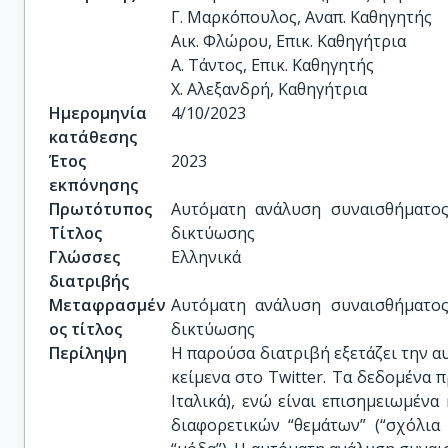
Γ. Μαρκόπουλος, Αναπ. Καθηγητής

Αικ. Φλώρου, Επικ. Καθηγήτρια

Α. Τάντος, Επικ. Καθηγητής

Χ. Αλεξανδρή, Καθηγήτρια
Ημερομηνία
4/10/2023
κατάθεσης
Έτος
2023
εκπόνησης
Πρωτότυπος
Αυτόματη ανάλυση συναισθήματος
Τίτλος
δικτύωσης
Γλώσσες
Ελληνικά
διατριβής
Μεταφρασμέν
Αυτόματη ανάλυση συναισθήματος
ος τίτλος
δικτύωσης
Περίληψη
Η παρούσα διατριβή εξετάζει την 
κείμενα στο Twitter. Τα δεδομένα π
Ιταλικά), ενώ είναι επισημειωμέν
διαφορετικών “θεμάτων” (“σχόλια γ