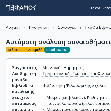
Για ερευνητέ
›
›
›
Αρχική
Πλοήγηση
Συλλογές
Γκρίζα Βιβλι
Αυτόματη ανάλυση συναισθήματο
Διδακτορική Διατριβή
uoadl:3360007
Συγγραφέας
Μπιλιανός Δημήτριος
Ακαδημαϊκή
Τμήμα Ιταλικής Γλώσσας και Φιλολο
μονάδα
Βιβλιοθήκη
Βιβλιοθήκη Φιλοσοφικής Σχολής
κατάθεσης
Στοιχεία
Γ. Μικρός (επιβλέπων), Καθηγητής

επταμελούς
Γ. Γιαννουλοπούλου (μέλος τριμελού
επιτροπής
Σ. Μαρκαντωνάτου (μέλος τριμελούς 