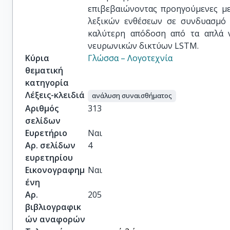
επιβεβαιώνοντας προηγούμενες μελ
λεξικών ενθέσεων σε συνδυασμό 
καλύτερη απόδοση από τα απλά ν
νευρωνικών δικτύων LSTM.
Κύρια
Γλώσσα – Λογοτεχνία
θεματική
κατηγορία
Λέξεις-κλειδιά
ανάλυση συναισθήματος
Αριθμός
313
σελίδων
Ευρετήριο
Ναι
Αρ. σελίδων
4
ευρετηρίου
Εικονογραφημ
Ναι
ένη
Αρ.
205
βιβλιογραφικ
ών αναφορών