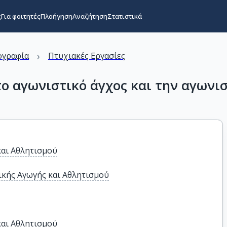
ς
Για φοιτητές
Πλοήγηση
Αναζήτηση
Στατιστικά
›
ογραφία
Πτυχιακές Εργασίες
 το αγωνιστικό άγχος και την αγων
και Αθλητισμού
κής Αγωγής και Αθλητισμού
αι Αθλητισμού
