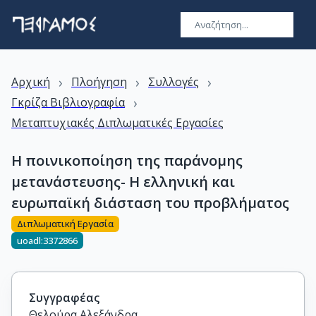
›
›
›
Αρχική
Πλοήγηση
Συλλογές
›
Γκρίζα Βιβλιογραφία
Μεταπτυχιακές Διπλωματικές Εργασίες
Η ποινικοποίηση της παράνομης
μετανάστευσης- Η ελληνική και
ευρωπαϊκή διάσταση του προβλήματος
Διπλωματική Εργασία
uoadl:3372866
Συγγραφέας
Θελούρα Αλεξάνδρα