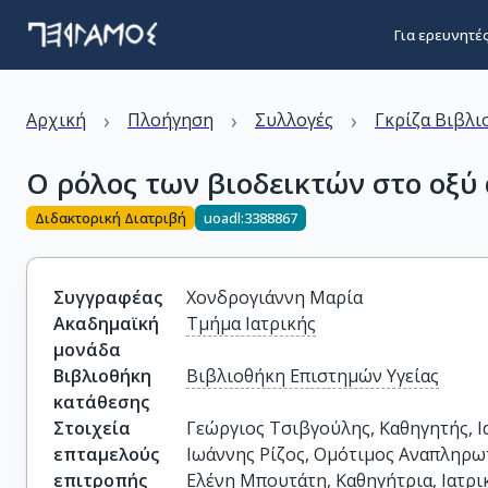
Για ερευνητέ
›
›
›
Αρχική
Πλοήγηση
Συλλογές
Γκρίζα Βιβλι
Ο ρόλος των βιοδεικτών στο οξύ 
Διδακτορική Διατριβή
uoadl:3388867
Συγγραφέας
Χονδρογιάννη Μαρία
Ακαδημαϊκή
Τμήμα Ιατρικής
μονάδα
Βιβλιοθήκη
Βιβλιοθήκη Επιστημών Υγείας
κατάθεσης
Στοιχεία
Γεώργιος Τσιβγούλης, Καθηγητής, Ι
επταμελούς
Ιωάννης Ρίζος, Ομότιμος Αναπληρωτ
επιτροπής
Ελένη Μπουτάτη, Καθηγήτρια, Ιατρι