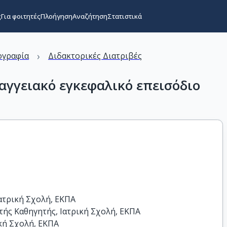
ς
Για φοιτητές
Πλοήγηση
Αναζήτηση
Στατιστικά
›
ογραφία
Διδακτορικές Διατριβές
αγγειακό εγκεφαλικό επεισόδιο
ατρική Σχολή, ΕΚΠΑ

ής Καθηγητής, Ιατρική Σχολή, ΕΚΠΑ

κή Σχολή, ΕΚΠΑ
