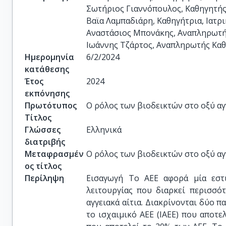
Σωτήριος Γιαννόπουλος, Καθηγητής,
Βαϊα Λαμπαδιάρη, Καθηγήτρια, Ιατρι
Αναστάσιος Μπονάκης, Αναπληρωτής
Ιωάννης Τζάρτος, Αναπληρωτής Καθ
Ημερομηνία
6/2/2024
κατάθεσης
Έτος
2024
εκπόνησης
Πρωτότυπος
Ο ρόλος των βιοδεικτών στο οξύ αγ
Τίτλος
Γλώσσες
Ελληνικά
διατριβής
Μεταφρασμέν
Ο ρόλος των βιοδεικτών στο οξύ αγ
ος τίτλος
Περίληψη
Εισαγωγή To ΑΕΕ αφορά μία εστιακή ή γενικευμένη διαταραχή της εγκεφαλικής λειτουργίας που διαρκεί περισσότερο από 24 ώρες και οφείλεται αποκλειστικά σε αγγειακά αίτια. Διακρίνονται δύο παθολογικοί τύποι σύμφωνα με την αιτιοπαθογένεια: το ισχαιμικό ΑΕΕ (ΙΑΕΕ) που αποτελεί το 80% των ΑΕΕ και το αιμορραγικό ΑΕΕ (ΑΑΕΕ) που αποτελεί το 20% των ΑΕΕ. Το σημαντικότερα ορόσημα στη διαχείριση των ΑΕΕ είναι η διαφορική διάγνωση μεταξύ ισχαιμίας, αιμορραγίας και ΜΑΕΕ, η εφαρμογή των θεραπειών επαναιμάτωσης στην οξεία φάση στην περίπτωση των ΙΑΕΕ και η άμεση διαχείριση των ΑΑΕΕ, η πρόγνωση και οι θεραπευτικές στρατηγικές για τη δευτερογενή πρόληψη. Ωστόσο τα μέσα που διατίθενται προκειμένου να επιτευχθούν οι στόχοι δεν είναι διαθέσιμα σε όλες τις γεωγραφικές περιοχές ή/και όλο το 24ωρο 7 ημέρες/εβδομάδα. Αναγνωρίζεται συνεπώς η αναγκαιότητα της έγκαιρης και σωστής διάγνωσης προκειμένου να εφαρμοστούν τα ανάλογα πρωτόκολλα διαχείρισης και θεραπείας στην εκάστοτε περίπτωση. Μια εναλλακτική προσέγγιση στη διαφορική διάγνωση και την πρόγνωση του οξέος εγκεφαλικού μπορεί να επιτευχθεί μέσω μεταβλητών ουσιών του αίματος, τους λεγόμενους «βιοδείκτες», οι οποίες φαίνεται να μπορούν να αποδώσουν την αντίδραση του οργανισμού στη βλάβη που προκαλείται από τους διαφορετικούς τύπους εγκεφαλικού σε διαφορετικές χρονικές μετρήσεις. Ειδικοί βιοδείκτες θα πρέπει να διαφοροποιήσουν το ΙΑΕΕ από το ΑΑΕΕ και τους ΜΑΕΕ, να αναγνωρίσουν την απόφραξη μεγάλων αγγείων, να προβλέψουν τον χρόνο έναρξης του ΑΕΕ και να δώσουν στοιχεία για την εξέλιξη και την πρόγνωσή του. Κατ’αυτόν τον τρόπο, σε μέρη όπου τα τεχνολογικά μέσα δεν είναι διαθέσιμα, αλλά και σε αυτά όπου είναι, θα επισπευσθεί η διάγνωση, θα αυξηθεί η καταλληλόλητα για θεραπείες επαναιμάτωσης και θα γίνει άμεση έναρξη θεραπειών επιθετικής αντιμετώπισης, όπως για παράδειγμα ρύθμιση της αρτηριακής πίεσης σε ΕΑ. Συνολικά, θα δοθεί η δυνατότητα θεραπείας μεγαλύτερου μέρους του πληθυσμού, επιτυγχάνοντας τη βέλτιστη διαχείριση των ΑΕΕ στην οξεία φάση. Ο βασικός σκοπός της παρούσας διατριβής ήταν να είναι να διερευνήσει την μεταβολή των επιπέδων των βιοδεικτών στην οξεία και υποξεία φάση του αγγειακού εγκεφαλικού επεισοδίου (ΑΕΕ) και να τη συσχετίσει με τη διαφορική διάγνωση μεταξύ ΙΑΕΕ, ΕΑ και ΜΑΕΕ, με τους παράγοντες κινδύνου του ΑΕΕ και τη πρόγνωση. Επιπλέον μέσα από δύο συστηματικές ανασκοπήσεις θελήσαμε να δείξουμε τη σπουδαιότητα αυτού του τρόπου προσέγγισης του ΑΕΕ ο οποίος συγκρινόμενες με άλλους είναι ευκολότερος, οικονομικότερος και δύναται να πραγματοποιηθεί παντού τονίζοντας έτσι την αναγκαιότητα εφαρμογής του. Μέθοδοι Κάναμε μια συστηματική ανασκόπηση της βιβλιογραφίας θέλοντας να δείξουμε τους φλεγμονώδεις μηχανισμούς που εμπλέκονται στη παθοφυσιολογία του ΑΕΕ, καθώς και το ρόλο της CRP στην οξεία φάση του ΙΑΕΕ και ΑΑΕΕ. Κατόπιν αξιολογήσαμε ασθενείς με οξύ ΙΑΕΕ που νοσηλεύθηκαν στη Β’ Νευρολογική Κλινική του ΕΚΠΑ στο Πανεπιστημιακό Γενικό Νοσοκομείο «Αττικόν» κατά την διάρκεια 3 ετών (Φεβρουάριος 2013 – Ιανουάριος 2016). Θέλαμε να δείξουμε το συσχετισμό των επιπέδων της CRP με τη βαρύτητα του ΙΑΕΕ και το ρόλο της σαν προγνωστικό παράγοντα για το ΙΑΕΕ. Μελετήσαμε το ρόλο της ινώδους όξινης πρωτεΐνης της γλοίας (GFAP) στη διαφορική διάγνωση της EA. Κατόπιν αξιολογήσαμε ασθενείς που προσήλθαν στο τμήμα επειγόντων περιστατικών ενός τριτοταγούς νοσοκομείου (ΚΑΤ) κατά τη διάρκεια 3 ετών (Ιανουάριος 2013 – Δεκέμβριος 2015), και εξαιρέσαμε ασθενείς με συμπτώματα >6 ώρες ή προηγούμενο ΑΕΕ, κρανιοεγκεφαλική κάκωση ή εγκεφαλικό όγκο. Θελήσαμε να εκτιμήσουμε προοπτικά τη διαγνωστική ακρίβεια της GFAP στη διαφορική διάγνωση της ΕΑ από το ΙΑΕΕ και άλλων οξέων νευρολογικών διαταραχών. Μελετήσαμε τα επίπεδα της βασπίνης και ομεντίνης κατά την πρώιμη φάση του ΙΑΕΕ σε ασθενείς με συμπτώματα εντός 24 ωρών που προσήλθαν στο Τμήμα Επειγόντων Περιστατικών (ΤΕΠ) της Β’ Νευρολογικής Κλινικής του ΕΚΠΑ στο Πανεπιστημιακό Γενικό Νοσοκομείο «Αττικόν» για δύο έτη (Ιανουάριος 2018 – Δεκέμβριος 2019). Επιδιώξαμε να διερευνήσουμε πιθανές συσχετίσεις των επιπέδων ομεντίνης και βασπίνης με κλινικά και νευροαπεικονιστικά χαρακτηριστικά. Πραγματοποιήσαμε μια συστηματική ανασκ