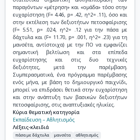
παραγόντων «μέτρηση» και «ομάδα» τόσο στην
ευχαρίστηση (F= 4.46, p= .42, η^2= .11), όσο και
στην εκτέλεση των δεξιοτήτων πετοσφαίρισης
(F= 5.51, p= .024, η^2= .12 για την πάσα με
δάχτυλα και (F= 11.70, p= .001, η^2= .23) για τη
μανσέτα, αντίστοιχα) με την ΠΟ να εμφανίζει
σημαντική βελτίωση και στα επίπεδα
ευχαρίστησης και στις δυο τεχνικές
δεξιότητες, μετά την παρέμβαση.
Συμπερασματικά, ένα πρόγραμμα παρέμβασης
ενός μήνα, με βάση το δημιουργικό παιχνίδι,
μπορεί να επιδράσει θετικά στην ευχαρίστηση
και στην ανάπτυξη των βασικών δεξιοτήτων
πετοσφαίρισης, στις αναπτυξιακές ηλικίες.
Κύρια θεματική κατηγορία
Εκπαίδευση – Αθλητισμός
Λέξεις-κλειδιά
πάσα με δάχτυλα
μανσέτα
αθλητισμός