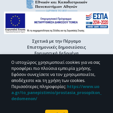
Σχετικά με την Πέργαμο
Επιστημονικές δημοσιεύσεις
Ερευνητικά δεδομένα
Διδακτορικές διατριβές & Γκρίζα βιβλιογραφία
Ο ιστοχώρος χρησιμοποιεί cookies για να σας
Προφίλ Ερευνητή
προσφέρει πιο πλούσια εμπειρία χρήσης.
Εφόσον συνεχίσετε να τον χρησιμοποιείτε,
αποδέχεστε και τη χρήση των cookies.
CC BY-NC 4.0
Περισσότερες πληροφορίες
:
https://www.uo
a.gr/to_panepistimio/prostasia_prosopikon_
Εκτός αν αναφέρεται διαφορετικά, το υλικό της "Περγάμου" διατίθεται
dedomenon/
υπό τους όρους της
CC BY-NC 4.0
άδειας Creative Commons
.
Powered by