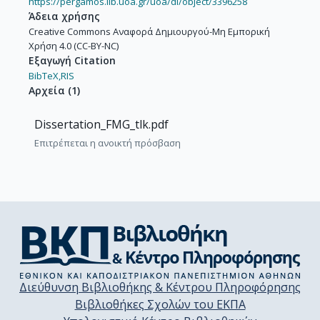
https://pergamos.lib.uoa.gr/uoa/dl/object/3396258
Άδεια χρήσης
Creative Commons Αναφορά Δημιουργού-Μη Εμπορική
Χρήση 4.0 (CC-BY-NC)
Εξαγωγή Citation
BibTeX,
RIS
Αρχεία
(
1
)
Dissertation_FMG_tlk.pdf
Επιτρέπεται η ανοικτή πρόσβαση
Διεύθυνση Βιβλιοθήκης & Κέντρου Πληροφόρησης
Βιβλιοθήκες Σχολών του ΕΚΠΑ