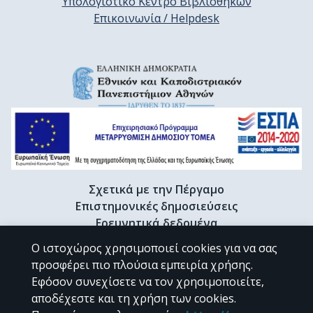
Υπολογιστικό Κέντρο Βιβλιοθηκών
Επικοινωνία / Helpdesk
Σχετικά με την Πέργαμο
Επιστημονικές δημοσιεύσεις
Ερευνητικά δεδομένα
Διδακτορικές διατριβές & Γκρίζα βιβλιογραφία
Ο ιστοχώρος χρησιμοποιεί cookies για να σας
Προφίλ Ερευνητή
προσφέρει πιο πλούσια εμπειρία χρήσης.
Εφόσον συνεχίσετε να τον χρησιμοποιείτε,
αποδέχεστε και τη χρήση των cookies.
CC BY-NC 4.0