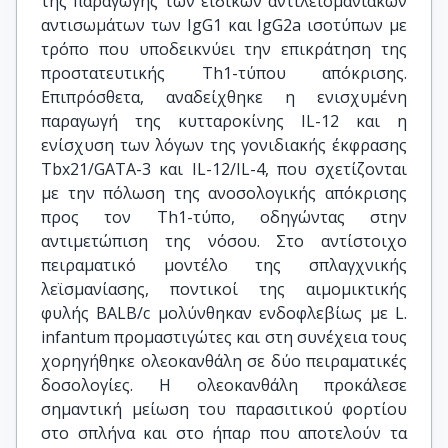
της παραγωγής των ειδικών αντιλεϊσμανιακών
αντισωμάτων των IgG1 και IgG2a ισοτύπων με
τρόπο που υποδεικνύει την επικράτηση της
προστατευτικής Th1-τύπου απόκρισης.
Επιπρόσθετα, αναδείχθηκε η ενισχυμένη
παραγωγή της κυτταροκίνης IL-12 και η
ενίσχυση των λόγων της γονιδιακής έκφρασης
Tbx21/GATA-3 και IL-12/IL-4, που σχετίζονται
με την πόλωση της ανοσολογικής απόκρισης
προς τον Th1-τύπο, οδηγώντας στην
αντιμετώπιση της νόσου. Στο αντίστοιχο
πειραματικό μοντέλο της σπλαγχνικής
λεϊσμανίασης, ποντικοί της αιμομικτικής
φυλής BALB/c μολύνθηκαν ενδοφλεβίως με L.
infantum προμαστιγώτες και στη συνέχεια τους
χορηγήθηκε ολεοκανθάλη σε δύο πειραματικές
δοσολογίες. Η ολεοκανθάλη προκάλεσε
σημαντική μείωση του παρασιτικού φορτίου
στο σπλήνα και στο ήπαρ που αποτελούν τα