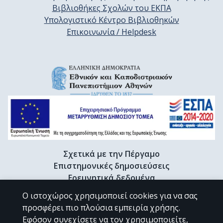
Βιβλιοθήκες Σχολών του ΕΚΠΑ
Υπολογιστικό Κέντρο Βιβλιοθηκών
Επικοινωνία / Helpdesk
Σχετικά με την Πέργαμο
Επιστημονικές δημοσιεύσεις
Ερευνητικά δεδομένα
Διδακτορικές διατριβές & Γκρίζα βιβλιογραφία
Ο ιστοχώρος χρησιμοποιεί cookies για να σας
Προφίλ Ερευνητή
προσφέρει πιο πλούσια εμπειρία χρήσης.
Εφόσον συνεχίσετε να τον χρησιμοποιείτε,