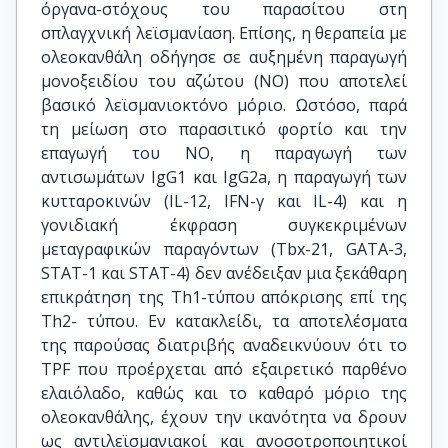
όργανα-στόχους του παρασίτου στη
σπλαγχνική λεϊσμανίαση. Επίσης, η θεραπεία με
ολεοκανθάλη οδήγησε σε αυξημένη παραγωγή
μονοξειδίου του αζώτου (NO) που αποτελεί
βασικό λεϊσμανιοκτόνο μόριο. Ωστόσο, παρά
τη μείωση στο παρασιτικό φορτίο και την
επαγωγή του NO, η παραγωγή των
αντισωμάτων IgG1 και IgG2a, η παραγωγή των
κυτταροκινών (IL-12, IFN-γ και IL-4) και η
γονιδιακή έκφραση συγκεκριμένων
μεταγραφικών παραγόντων (Tbx-21, GATA-3,
STAT-1 και STAT-4) δεν ανέδειξαν μια ξεκάθαρη
επικράτηση της Th1-τύπου απόκρισης επί της
Th2- τύπου. Εν κατακλείδι, τα αποτελέσματα
της παρούσας διατριβής αναδεικνύουν ότι το
TPF που προέρχεται από εξαιρετικό παρθένο
ελαιόλαδο, καθώς και το καθαρό μόριο της
ολεοκανθάλης, έχουν την ικανότητα να δρουν
ως αντιλεϊσμανιακοί και ανοσοτροποιητικοί