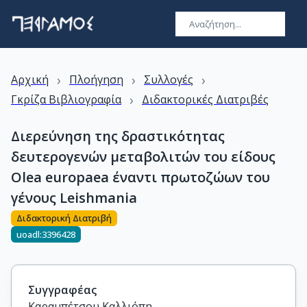
›
›
›
Αρχική
Πλοήγηση
Συλλογές
›
Γκρίζα Βιβλιογραφία
Διδακτορικές Διατριβές
Διερεύνηση της δραστικότητας
δευτερογενών μεταβολιτών του είδους
Olea europaea έναντι πρωτοζώων του
γένους Leishmania
Διδακτορική Διατριβή
uoadl:3396428
Συγγραφέας
Καραμπέτσου Καλλιόπη