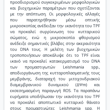
προσδιορισμού συγκεκριμένων μορφολογικών
και βιοχημικών παραμέτρων που σχετίζονται
με την απόπτωση. Οι μορφολογικές αλλαγές
που παρατηρήθηκαν μέσω οπτικής
μικροσκοπίας ανέδειξαν την ικανότητα του TPF
να προκαλεί συρρίκνωση του κυτταρικού
σώματος, ενώ η μικροσκοπία φθορισμού
ανέδειξε σημαντικές βλάβες στην ακεραιότητα
του DNA τους. Η μελέτη των βιοχημικών
τροποποιήσεων αποκάλυψε ότι το TPF είναι
ικανό να προκαλεί κατακερματισμό του DNA
των προμαστιγωτών Leishmania spp.,
αποδιοργάνωση της κυτταροπλασματικής τους
μεμβράνης, διαταραχή του μιτοχονδριακού
διαμεμβρανικού δυναμικού (ΔΨm) και
εκσεσημασμένη παραγωγή ROS. Τα παραπάνω
ευρήματα υποδήλωσαν την ικανότητα του TPF
να προκαλεί αποπτωτικό κυτταρικό θάνατο
στους προμαστιγώτες Leishmania spp. Η