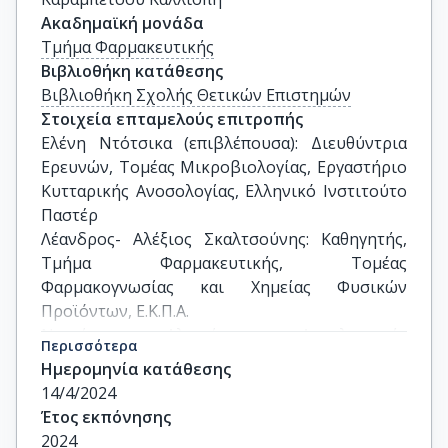
Ακαδημαϊκή μονάδα
Τμήμα Φαρμακευτικής
Βιβλιοθήκη κατάθεσης
Βιβλιοθήκη Σχολής Θετικών Επιστημών
Στοιχεία επταμελούς επιτροπής
Ελένη Ντότσικα (επιβλέπουσα): Διευθύντρια 
Ερευνών, Τομέας Μικροβιολογίας, Εργαστήριο 
Κυτταρικής Aνοσολογίας, Ελληνικό Ινστιτούτο 
Παστέρ

Λέανδρος- Αλέξιος Σκαλτσούνης: Καθηγητής, 
Τμήμα Φαρμακευτικής, Τομέας 
Φαρμακογνωσίας και Χημείας Φυσικών 
Προϊόντων, Ε.Κ.Π.Α.

Νεκτάριος Αληγιάννης: Αναπληρωτής 
Περισσότερα
Καθηγητής, Τμήμα Φαρμακευτικής, Τομέας 
Ημερομηνία κατάθεσης
Φαρμακογνωσίας και Χημείας Φυσικών 
14/4/2024
Προϊόντων, Ε.Κ.Π.Α.

Έτος εκπόνησης
Μαρία Χαλαμπαλάκη: Αναπληρώτρια 
2024