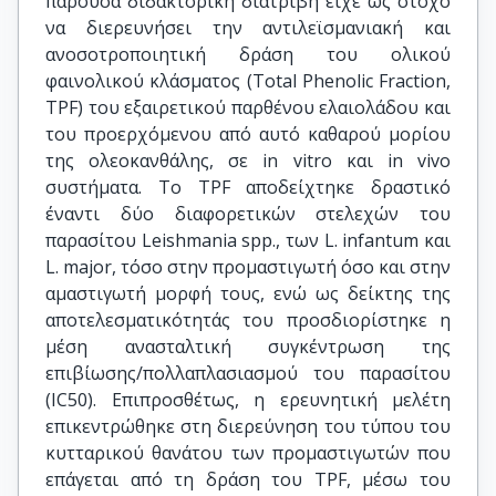
παρούσα διδακτορική διατριβή είχε ως στόχο
να διερευνήσει την αντιλεϊσμανιακή και
ανοσοτροποιητική δράση του ολικού
φαινολικού κλάσματος (Total Phenolic Fraction,
TPF) του εξαιρετικού παρθένου ελαιολάδου και
του προερχόμενου από αυτό καθαρού μορίου
της ολεοκανθάλης, σε in vitro και in vivo
συστήματα. Το TPF αποδείχτηκε δραστικό
έναντι δύο διαφορετικών στελεχών του
παρασίτου Leishmania spp., των L. infantum και
L. major, τόσο στην προμαστιγωτή όσο και στην
αμαστιγωτή μορφή τους, ενώ ως δείκτης της
αποτελεσματικότητάς του προσδιορίστηκε η
μέση ανασταλτική συγκέντρωση της
επιβίωσης/πολλαπλασιασμού του παρασίτου
(IC50). Επιπροσθέτως, η ερευνητική μελέτη
επικεντρώθηκε στη διερεύνηση του τύπου του
κυτταρικού θανάτου των προμαστιγωτών που
επάγεται από τη δράση του TPF, μέσω του