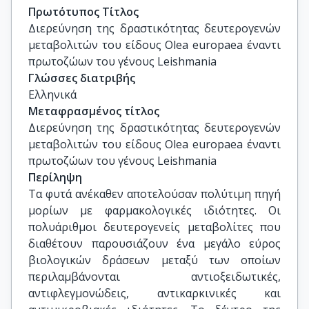
Καθηγήτρια, Τμήμα Φαρμακευτικής, Τομέας 
Πρωτότυπος Τίτλος
Φαρμακογνωσίας και Χημείας Φυσικών 
Διερεύνηση της δραστικότητας δευτερογενών 
Προϊόντων, Ε.Κ.Π.Α.

μεταβολιτών του είδους Olea europaea έναντι 
Σοφία Μητάκου: Καθηγήτρια, Τμήμα 
πρωτοζώων του γένους Leishmania
Φαρμακευτικής, Τομέας Φαρμακογνωσίας και 
Γλώσσες διατριβής
Χημείας Φυσικών Προϊόντων, Ε.Κ.Π.Α.

Ελληνικά
Εμμανουήλ Αγγελάκης, Διευθυντής Ερευνών, 
Μεταφρασμένος τίτλος
Τομέας Μικροβιολογίας, Διαγνωστικό Τμήμα, 
Διερεύνηση της δραστικότητας δευτερογενών 
Ελληνικό Ινστιτούτο Παστέρ

μεταβολιτών του είδους Olea europaea έναντι 
Δέσποινα Σμυρλή: Κύρια Ερευνήτρια, Τομέας 
πρωτοζώων του γένους Leishmania
Μικροβιολογίας, Εργαστήριο Μοριακής 
Περίληψη
Παρασιτολογίας, Ελληνικό Ινστιτούτο Παστέρ
Τα φυτά ανέκαθεν αποτελούσαν πολύτιμη πηγή
μορίων με φαρμακολογικές ιδιότητες. Οι
πολυάριθμοι δευτερογενείς μεταβολίτες που
διαθέτουν παρουσιάζουν ένα μεγάλο εύρος
βιολογικών δράσεων μεταξύ των οποίων
περιλαμβάνονται αντιοξειδωτικές,
αντιφλεγμονώδεις, αντικαρκινικές και