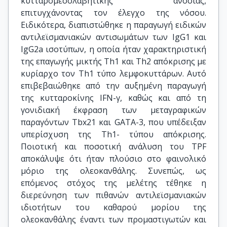
κυτταρομεσολαβητικής ανοσίας,
επιτυγχάνοντας τον έλεγχο της νόσου.
Ειδικότερα, διαπιστώθηκε η παραγωγή ειδικών
αντιλεϊσμανιακών αντισωμάτων των IgG1 και
IgG2a ισοτύπων, η οποία ήταν χαρακτηριστική
της επαγωγής μικτής Th1 και Th2 απόκρισης με
κυρίαρχο τον Th1 τύπο λεμφοκυττάρων. Αυτό
επιβεβαιώθηκε από την αυξημένη παραγωγή
της κυτταροκίνης IFN-γ, καθώς και από τη
γονιδιακή έκφραση των μεταγραφικών
παραγόντων Tbx21 και GATA-3, που υπέδειξαν
υπερίσχυση της Th1- τύπου απόκρισης.
Ποιοτική και ποσοτική ανάλυση του TPF
αποκάλυψε ότι ήταν πλούσιο στο φαινολικό
μόριο της ολεοκανθάλης. Συνεπώς, ως
επόμενος στόχος της μελέτης τέθηκε η
διερεύνηση των πιθανών αντιλεϊσμανιακών
ιδιοτήτων του καθαρού μορίου της
ολεοκανθάλης έναντι των προμαστιγωτών και