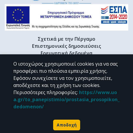
Σχετικά με την Πέργαμο
Επιστημονικές δημοσιεύσεις
Ερευνητικά δεδομένα
Διδακτορικές διατριβές & Γκρίζα βιβλιογραφία
Ο ιστοχώρος χρησιμοποιεί cookies για να σας
Προφίλ Ερευνητή
προσφέρει πιο πλούσια εμπειρία χρήσης.
Εφόσον συνεχίσετε να τον χρησιμοποιείτε,
αποδέχεστε και τη χρήση των cookies.
CC BY-NC 4.0
Περισσότερες πληροφορίες
:
https://www.uo
a.gr/to_panepistimio/prostasia_prosopikon_
Εκτός αν αναφέρεται διαφορετικά, το υλικό της "Περγάμου" διατίθεται
dedomenon/
υπό τους όρους της
CC BY-NC 4.0
άδειας Creative Commons
.
Powered by
Αποδοχή