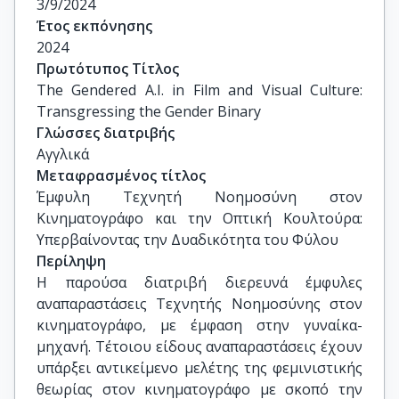
3/9/2024
Λίζα Τσαλίκη, Καθηγήτρια, Τμήμα Επικοινωνίας 
Έτος εκπόνησης
και Μ.Μ.Ε., ΕΚΠΑ

2024
Δημήτρης Χαρίτος, Καθηγητής, Τμήμα 
Πρωτότυπος Τίτλος
Επικοινωνίας και Μ.Μ.Ε., ΕΚΠΑ
The Gendered A.I. in Film and Visual Culture: 
Transgressing the Gender Binary
Γλώσσες διατριβής
Αγγλικά
Μεταφρασμένος τίτλος
Έμφυλη Τεχνητή Νοημοσύνη στον 
Κινηματογράφο και την Οπτική Κουλτούρα: 
Υπερβαίνοντας την Δυαδικότητα του Φύλου
Περίληψη
Η παρούσα διατριβή διερευνά έμφυλες
αναπαραστάσεις Τεχνητής Νοημοσύνης στον
κινηματογράφο, με έμφαση στην γυναίκα-
μηχανή. Τέτοιου είδους αναπαραστάσεις έχουν
υπάρξει αντικείμενο μελέτης της φεμινιστικής
θεωρίας στον κινηματογράφο με σκοπό την