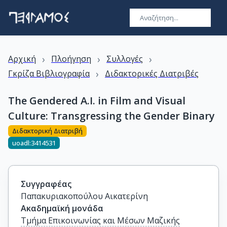
›
›
›
Αρχική
Πλοήγηση
Συλλογές
›
Γκρίζα Βιβλιογραφία
Διδακτορικές Διατριβές
The Gendered A.I. in Film and Visual
Culture: Transgressing the Gender Binary
Διδακτορική Διατριβή
uoadl:3414531
Συγγραφέας
Παπακυριακοπούλου Αικατερίνη
Ακαδημαϊκή μονάδα
Τμήμα Επικοινωνίας και Μέσων Μαζικής