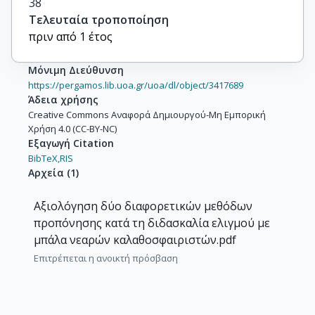
38
Τελευταία τροποποίηση
πριν από 1 έτος
Μόνιμη Διεύθυνση
https://pergamos.lib.uoa.gr/uoa/dl/object/3417689
Άδεια χρήσης
Creative Commons Αναφορά Δημιουργού-Μη Εμπορική
Χρήση 4.0 (CC-BY-NC)
Εξαγωγή Citation
BibTeX,
RIS
Αρχεία
(
1
)
Αξιολόγηση δύο διαφορετικών μεθόδων
προπόνησης κατά τη διδασκαλία ελιγμού με
μπάλα νεαρών καλαθοσφαιριστών.pdf
Επιτρέπεται η ανοικτή πρόσβαση