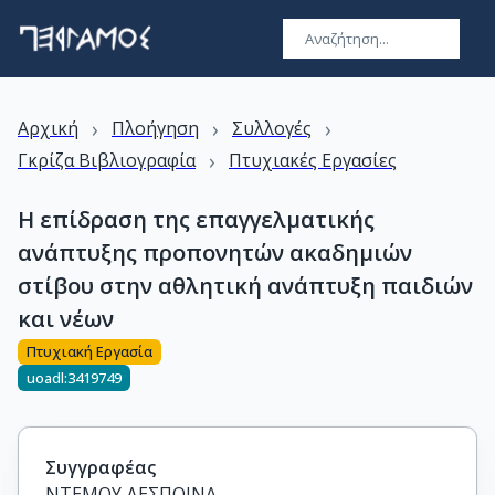
›
›
›
Αρχική
Πλοήγηση
Συλλογές
›
Γκρίζα Βιβλιογραφία
Πτυχιακές Εργασίες
Η επίδραση της επαγγελματικής
ανάπτυξης προπονητών ακαδημιών
στίβου στην αθλητική ανάπτυξη παιδιών
και νέων
Πτυχιακή Εργασία
uoadl:3419749
Συγγραφέας
ΝΤΕΜΟΥ ΔΕΣΠΟΙΝΑ