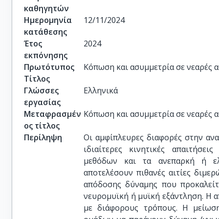
καθηγητών
Ημερομηνία
12/11/2024
κατάθεσης
Έτος
2024
εκπόνησης
Πρωτότυπος
Kόπωση και ασυμμετρία σε νεαρές 
Τίτλος
Γλώσσες
Ελληνικά
εργασίας
Μεταφρασμέν
Kόπωση και ασυμμετρία σε νεαρές 
ος τίτλος
Περίληψη
Οι αμφίπλευρες διαφορές στην αν
ιδιαίτερες κινητικές απαιτήσε
μεθόδων και τα ανεπαρκή ή ελ
αποτελέσουν πιθανές αιτίες διμε
απόδοσης δύναμης που προκαλείτ
νευρομυϊκή ή μυϊκή εξάντληση. Η 
με διάφορους τρόπους. Η μείωσ