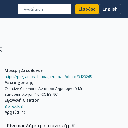
Είσοδος
English
ς
Μόνιμη Διεύθυνση
https://pergamos.lib.uoa.gr/uoa/dl/object/3423265
Άδεια χρήσης
Creative Commons Αναφορά Δημιουργού-Μη
Εμπορική Χρήση 4.0 (CC-BY-NC)
Εξαγωγή Citation
BibTeX,
RIS
Αρχεία
(
1
)
Ρίνα και Δήμητρα πτυχιακή.pdf