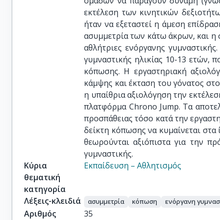
ομάδων να παράγουν δύναμη (γνωσ
εκτέλεση των κινητικών δεξιοτήτ
ήταν να εξεταστεί η άμεση επίδρ
ασυμμετρία των κάτω άκρων, και η 
αθλήτριες ενόργανης γυμναστικής.
γυμναστικής ηλικίας 10-13 ετών,
κόπωσης. Η εργαστηριακή αξιολό
κάμψης και έκταση του γόνατος στο
η υπαίθρια αξιολόγηση την εκτέλ
πλατφόρμα Chrono Jump. Τα αποτελ
προσπάθειας τόσο κατά την εργαστη
δείκτη κόπωσης να κυμαίνεται στα 
θεωρούνται αξιόπιστα για την πρ
γυμναστικής.
Κύρια
Εκπαίδευση – Αθλητισμός
θεματική
κατηγορία
Λέξεις-κλειδιά
ασυμμετρία
κόπωση
ενόργανη γυμνασ
Αριθμός
35