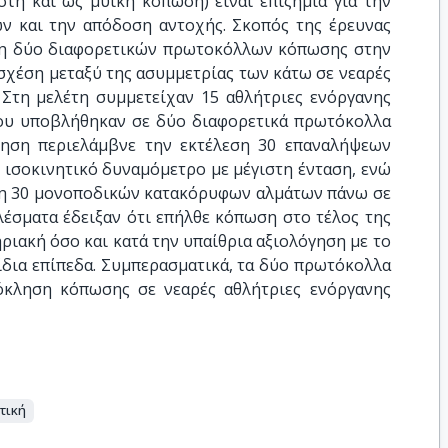
τή και ως μυϊκή κόπωση) είναι επιζήμια για την
ων και την απόδοση αντοχής. Σκοπός της έρευνας
αση δύο διαφορετικών πρωτοκόλλων κόπωσης στην
σχέση μεταξύ της ασυμμετρίας των κάτω σε νεαρές
 Στη μελέτη συμμετείχαν 15 αθλήτριες ενόργανης
 που υποβλήθηκαν σε δύο διαφορετικά πρωτόκολλα
γηση περιελάμβνε την εκτέλεση 30 επαναλήψεων
 ισοκινητικό δυναμόμετρο με μέγιστη ένταση, ενώ
εση 30 μονοποδικών κατακόρυφων αλμάτων πάνω σε
έσματα έδειξαν ότι επήλθε κόπωση στο τέλος της
ριακή όσο και κατά την υπαίθρια αξιολόγηση με το
ίδια επίπεδα. Συμπερασματικά, τα δύο πρωτόκολλα
όκληση κόπωσης σε νεαρές αθλήτριες ενόργανης
τική