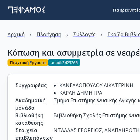
Για ερευνητέ
›
›
›
Αρχική
Πλοήγηση
Συλλογές
Γκρίζα Βιβλι
Kόπωση και ασυμμετρία σε νεαρέ
Πτυχιακή Εργασία
uoadl:3423265
Συγγραφέας
ΚΑΝΕΛΛΟΠΟΥΛΟΥ ΑΙΚΑΤΕΡΙΝΗ
ΚΑΡΛΗ ΔΗΜΗΤΡΑ
Ακαδημαϊκή
Τμήμα Επιστήμης Φυσικής Αγωγής 
μονάδα
Βιβλιοθήκη
Βιβλιοθήκη Σχολής Επιστήμης Φυσι
κατάθεσης
Στοιχεία
ΝΤΑΛΛΑΣ ΓΕΩΡΓΙΟΣ, ΑΝΑΠΛΗΡΩΤΗΣ
επιβλεπόντων