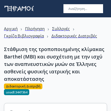
›
›
›
Αρχική
Πλοήγηση
Συλλογές
›
Γκρίζα Βιβλιογραφία
Διδακτορικές Διατριβές
Στάθμιση της τροποποιημένης κλίμακας
Barthel (MBI) και συσχέτιση με την ισχύ
των αναπνευστικών μυών σε Έλληνες
ασθενείς φυσικής ιατρικής και
αποκατάστασης
Διδακτορική Διατριβή
uoadl:3447364