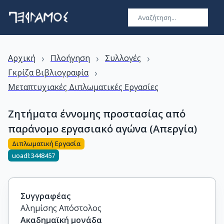
›
›
›
Αρχική
Πλοήγηση
Συλλογές
›
Γκρίζα Βιβλιογραφία
Μεταπτυχιακές Διπλωματικές Εργασίες
Ζητήματα έννομης προστασίας από
παράνομο εργασιακό αγώνα (Απεργία)
Διπλωματική Εργασία
uoadl:3448457
Συγγραφέας
Αλημίσης Απόστολος
Ακαδημαϊκή μονάδα