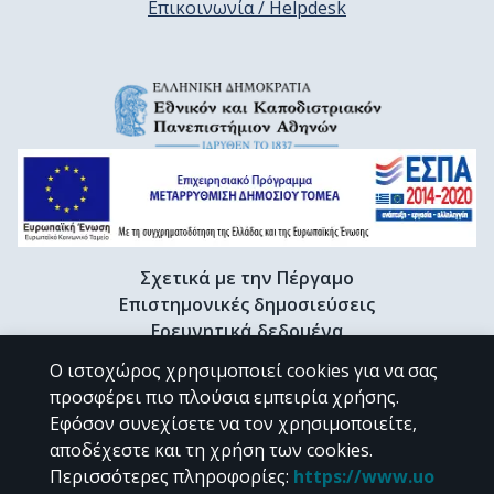
Επικοινωνία / Helpdesk
Σχετικά με την Πέργαμο
Επιστημονικές δημοσιεύσεις
Ερευνητικά δεδομένα
Διδακτορικές διατριβές & Γκρίζα βιβλιογραφία
Ο ιστοχώρος χρησιμοποιεί cookies για να σας
Προφίλ Ερευνητή
προσφέρει πιο πλούσια εμπειρία χρήσης.
Εφόσον συνεχίσετε να τον χρησιμοποιείτε,
αποδέχεστε και τη χρήση των cookies.
CC BY-NC 4.0
Περισσότερες πληροφορίες
:
https://www.uo