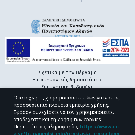
Σχετικά με την Πέργαμο
Επιστημονικές δημοσιεύσεις
Ερευνητικά δεδομένα
Διδακτορικές διατριβές & Γκρίζα βιβλιογραφία
Ο ιστοχώρος χρησιμοποιεί cookies για να σας
Προφίλ Ερευνητή
προσφέρει πιο πλούσια εμπειρία χρήσης.
Εφόσον συνεχίσετε να τον χρησιμοποιείτε,
αποδέχεστε και τη χρήση των cookies.
CC BY-NC 4.0
Περισσότερες πληροφορίες
:
https://www.uo
a.gr/to_panepistimio/prostasia_prosopikon_