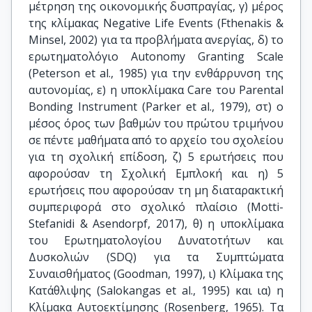
μέτρηση της οικονομικής δυσπραγίας, γ) μέρος
της κλίμακας Negative Life Events (Fthenakis &
Minsel, 2002) για τα προβλήματα ανεργίας, δ) το
ερωτηματολόγιο Autonomy Granting Scale
(Peterson et al., 1985) για την ενθάρρυνση της
αυτονομίας, ε) η υποκλίμακα Care του Parental
Bonding Instrument (Parker et al., 1979), στ) ο
μέσος όρος των βαθμών του πρώτου τριμήνου
σε πέντε μαθήματα από το αρχείο του σχολείου
για τη σχολική επίδοση, ζ) 5 ερωτήσεις που
αφορούσαν τη Σχολική Εμπλοκή και η) 5
ερωτήσεις που αφορούσαν τη μη διαταρακτική
συμπεριφορά στο σχολικό πλαίσιο (Motti-
Stefanidi & Asendorpf, 2017), θ) η υποκλίμακα
του Ερωτηματολογίου Δυνατοτήτων και
Δυσκολιών (SDQ) για τα Συμπτώματα
Συναισθήματος (Goodman, 1997), ι) Κλίμακα της
Κατάθλιψης (Salokangas et al., 1995) και ια) η
Κλίμακα Αυτοεκτίμησης (Rosenberg, 1965). Τα