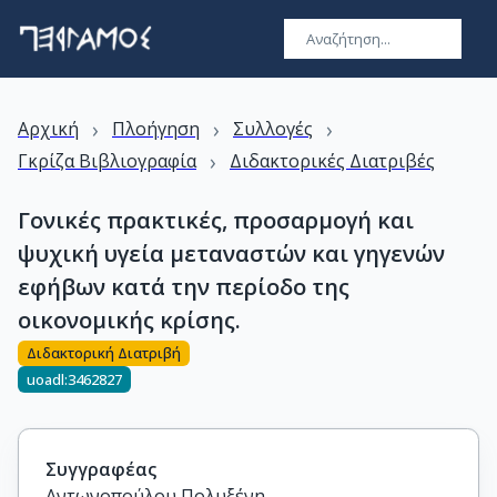
›
›
›
Αρχική
Πλοήγηση
Συλλογές
›
Γκρίζα Βιβλιογραφία
Διδακτορικές Διατριβές
Γονικές πρακτικές, προσαρμογή και
ψυχική υγεία μεταναστών και γηγενών
εφήβων κατά την περίοδο της
οικονομικής κρίσης.
Διδακτορική Διατριβή
uoadl:3462827
Συγγραφέας
Αντωνοπούλου Πολυξένη