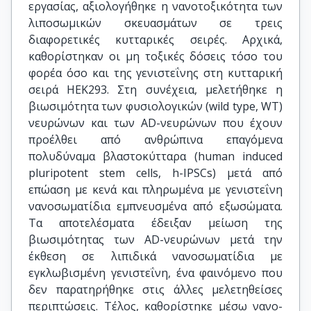
εργασίας, αξιολογήθηκε η νανοτοξικότητα των
λιποσωμικών σκευασμάτων σε τρεις
διαφορετικές κυτταρικές σειρές. Αρχικά,
καθορίστηκαν οι μη τοξικές δόσεις τόσο του
φορέα όσο και της γενιστεΐνης στη κυτταρική
σειρά HEK293. Στη συνέχεια, μελετήθηκε η
βιωσιμότητα των φυσιολογικών (wild type, WT)
νευρώνων και των AD-νευρώνων που έχουν
προέλθει από ανθρώπινα επαγόμενα
πολυδύναμα βλαστοκύτταρα (human induced
pluripotent stem cells, h-IPSCs) μετά από
επώαση με κενά και πληρωμένα με γενιστεΐνη
νανοσωματίδια εμπνευσμένα από εξωσώματα.
Τα αποτελέσματα έδειξαν μείωση της
βιωσιμότητας των AD-νευρώνων μετά την
έκθεση σε λιπιδικά νανοσωματίδια με
εγκλωβισμένη γενιστεΐνη, ένα φαινόμενο που
δεν παρατηρήθηκε στις άλλες μελετηθείσες
περιπτώσεις. Τέλος, καθορίστηκε μέσω νανο-