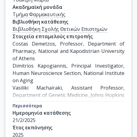
Ακαδημαϊκή μονάδα
Τμήμα Φαρμακευτικής
Βιβλιοθήκη κατάθεσης
Βιβλιοθήκη Σχολής Θετικών Επιστημών
Στοιχεία επταμελούς επιτροπής
Costas Demetzos, Professor, Department of 
Pharmacy, National and Kapodistrian University 
of Athens

Dimitrios Kapogiannis, Principal Investigator, 
Human Neuroscience Section, National Institute 
on Aging

Vasiliki Machairaki, Assistant Professor, 
Department of Genetic Medicine, Johns Hopkins 
University

Περισσότερα
Nikolaos Drakoulis, Professor, Department of 
Ημερομηνία κατάθεσης
Pharmacy, National and Kapodistrian University 
21/2/2025
of Athens

Έτος εκπόνησης
Asterios Pispas, Research Director, Theoretical 
2025