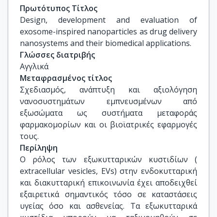
& Physical Chemistry Institute, National Hellenic 
Πρωτότυπος Τίτλος
Research Foundation

Design, development and evaluation of 
Dennis Douroumis, Professor, Faculty of 
exosome-inspired nanoparticles as drug delivery 
Engineering and Science, University of 
nanosystems and their biomedical applications.
Greenwich

Γλώσσες διατριβής
Marilena Vlachou, Associate Professor, 
Αγγλικά
Department of Pharmacy, National and 
Μεταφρασμένος τίτλος
Kapodistrian University of Athens
Σχεδιασμός, ανάπτυξη και αξιολόγηση 
νανοσυστημάτων εμπνευσμένων από 
εξωσώματα ως συστήματα μεταφοράς 
φαρμακομορίων και οι βιοϊατρικές εφαρμογές 
τους.
Περίληψη
Ο ρόλος των εξωκυτταρικών κυστιδίων (
extracellular vesicles, EVs) στην ενδοκυτταρική
και διακυτταρική επικοινωνία έχει αποδειχθεί
εξαιρετικά σημαντικός τόσο σε καταστάσεις
υγείας όσο και ασθενείας. Τα εξωκυτταρικά