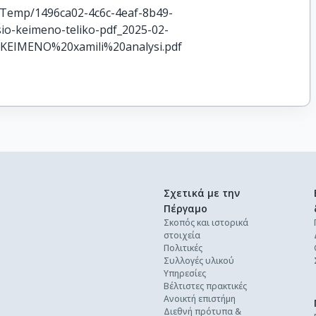
l/Temp/1496ca02-4c6c-4eaf-8b49-
io-keimeno-teliko-pdf_2025-02-
KEIMENO%20xamili%20analysi.pdf
Σχετικά με την
Πέργαμο
Σκοπός και ιστορικά
στοιχεία
Πολιτικές
Συλλογές υλικού
Υπηρεσίες
Βέλτιστες πρακτικές
Ανοικτή επιστήμη
Διεθνή πρότυπα &