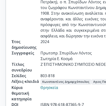
Πετράκη), ο π. Σπυρίδων Λόντος ε
του ζωγράφου Κωνσταντίνου Δημαρ
1908. Στην ανακοίνωση αναλύεται 
αναφέρονται και άλλες εικόνες το
πρόσφυγες από την Κωνσταντινούπ
στην Ελλάδα και συγκεκριμένα στ
ασφάλεια, και δώρησαν την εικόνα 
Έτος
2024
δημοσίευσης
Συγγραφείς
Πρωτοπρ. Σπυρίδων Λόντος 

Σωτηρία Ε. Κοσμά
Τίτλος
Ζ΄ ΕΠΙΣΤΗΜΟΝΙΚΟ ΣΥΜΠΟΣΙΟ ΝΕΟ
συνεδρίου
Σελίδες
803-818
Λέξεις-κλειδιά
Κωνσταντίνος Δημαρχόπουλος
Αγιος Π
Κύρια
Θρησκεία
θεματική
κατηγορία
DOI
ISBN 978-618-87365-9-7