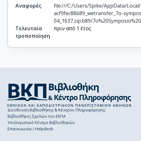
Αναφορές
file:///C:/Users/Spike/AppData/Loca
acf9fec88b89_wetransfer_7o-sympos
04_1637.zip.b89/7o%20Symposio%20
Τελευταία
πριν από 1 έτος
τροποποίηση
Διεύθυνση Βιβλιοθήκης & Κέντρου Πληροφόρησης
Βιβλιοθήκες Σχολών του ΕΚΠΑ
Υπολογιστικό Κέντρο Βιβλιοθηκών
Επικοινωνία / Helpdesk