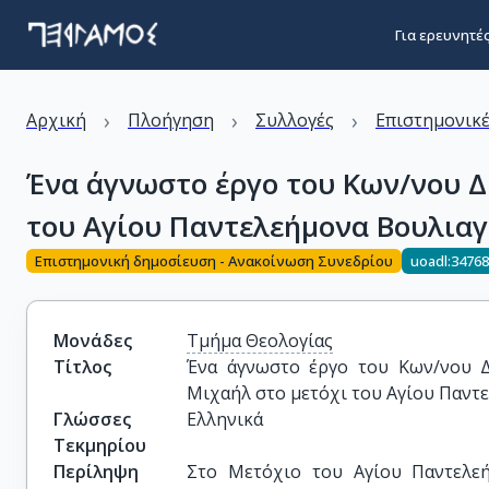
Για ερευνητέ
›
›
›
Αρχική
Πλοήγηση
Συλλογές
Επιστημονικέ
Ένα άγνωστο έργο του Κων/νου Δ
του Αγίου Παντελεήμονα Βουλιαγ
Επιστημονική δημοσίευση - Ανακοίνωση Συνεδρίου
uoadl:3476
Μονάδες
Τμήμα Θεολογίας
Τίτλος
Ένα άγνωστο έργο του Κων/νου Δ
Μιχαήλ στο μετόχι του Αγίου Παντ
Γλώσσες
Ελληνικά
Τεκμηρίου
Περίληψη
Στο Μετόχιο του Αγίου Παντελε