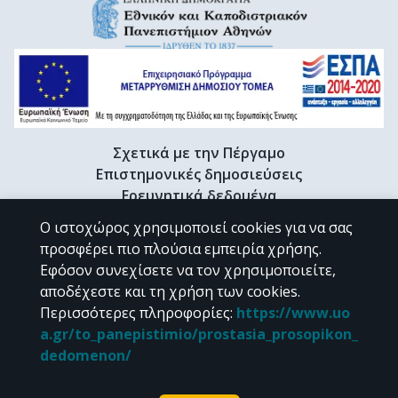
Σχετικά με την Πέργαμο
Επιστημονικές δημοσιεύσεις
Ερευνητικά δεδομένα
Διδακτορικές διατριβές & Γκρίζα βιβλιογραφία
Ο ιστοχώρος χρησιμοποιεί cookies για να σας
Προφίλ Ερευνητή
προσφέρει πιο πλούσια εμπειρία χρήσης.
Εφόσον συνεχίσετε να τον χρησιμοποιείτε,
αποδέχεστε και τη χρήση των cookies.
CC BY-NC 4.0
Περισσότερες πληροφορίες
:
https://www.uo
a.gr/to_panepistimio/prostasia_prosopikon_
Εκτός αν αναφέρεται διαφορετικά, το υλικό της "Περγάμου" διατίθεται
dedomenon/
υπό τους όρους της
CC BY-NC 4.0
άδειας Creative Commons
.