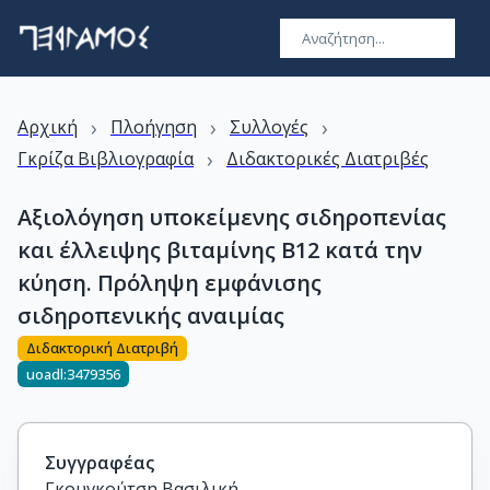
›
›
›
Αρχική
Πλοήγηση
Συλλογές
›
Γκρίζα Βιβλιογραφία
Διδακτορικές Διατριβές
Αξιολόγηση υποκείμενης σιδηροπενίας
και έλλειψης βιταμίνης Β12 κατά την
κύηση. Πρόληψη εμφάνισης
σιδηροπενικής αναιμίας
Διδακτορική Διατριβή
uoadl:3479356
Συγγραφέας
Γκουγκούτση Βασιλική