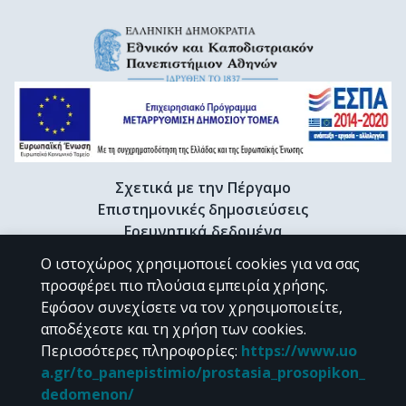
Σχετικά με την Πέργαμο
Επιστημονικές δημοσιεύσεις
Ερευνητικά δεδομένα
Διδακτορικές διατριβές & Γκρίζα βιβλιογραφία
Ο ιστοχώρος χρησιμοποιεί cookies για να σας
Προφίλ Ερευνητή
προσφέρει πιο πλούσια εμπειρία χρήσης.
Εφόσον συνεχίσετε να τον χρησιμοποιείτε,
αποδέχεστε και τη χρήση των cookies.
CC BY-NC 4.0
Περισσότερες πληροφορίες
:
https://www.uo
a.gr/to_panepistimio/prostasia_prosopikon_
Εκτός αν αναφέρεται διαφορετικά, το υλικό της "Περγάμου" διατίθεται
dedomenon/