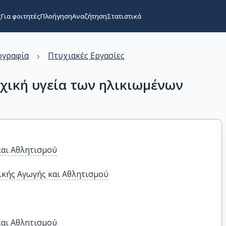
ς
Για φοιτητές
Πλοήγηση
Αναζήτηση
Στατιστικά
›
ογραφία
Πτυχιακές Εργασίες
χική υγεία των ηλικιωμένων
και Αθλητισμού
κής Αγωγής και Αθλητισμού
αι Αθλητισμού
