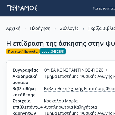
Για ερευνητέ
›
›
›
Αρχική
Πλοήγηση
Συλλογές
Γκρίζα Βιβλι
Η επίδραση της άσκησης στην ψυ
Πτυχιακή Εργασία
uoadl:3480398
Συγγραφέας
ΟΥΪΣΑ ΚΩΝΣΤΑΝΤΙΝΟΣ-ΓΙΟΖΕΦ
Ακαδημαϊκή
Τμήμα Επιστήμης Φυσικής Αγωγής 
μονάδα
Βιβλιοθήκη
Βιβλιοθήκη Σχολής Επιστήμης Φυσι
κατάθεσης
Στοιχεία
Κοσκολού Μαρία

επιβλεπόντων
Αναπληρώτρια Καθηγήτρια

καθηγητών
Τμήμα Επιστήμης Φυσικής Αγωγής κ