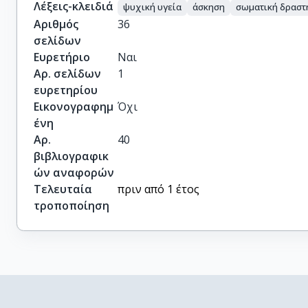
Λέξεις-κλειδιά
ψυχική υγεία
άσκηση
σωματική δραστ
Αριθμός
36
σελίδων
Ευρετήριο
Ναι
Αρ. σελίδων
1
ευρετηρίου
Εικονογραφημ
Όχι
ένη
Αρ.
40
βιβλιογραφικ
ών αναφορών
Τελευταία
πριν από 1 έτος
τροποποίηση