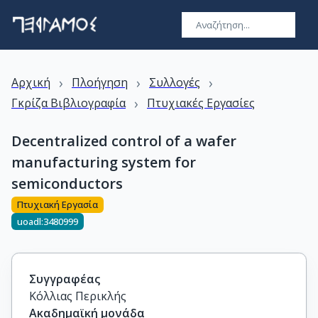
›
›
›
Αρχική
Πλοήγηση
Συλλογές
›
Γκρίζα Βιβλιογραφία
Πτυχιακές Εργασίες
Decentralized control of a wafer
manufacturing system for
semiconductors
Πτυχιακή Εργασία
uoadl:3480999
Συγγραφέας
Κόλλιας Περικλής
Ακαδημαϊκή μονάδα