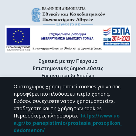
Σχετικά με την Πέργαμο
Επιστημονικές δημοσιεύσεις
Ερευνητικά δεδομένα
Διδακτορικές διατριβές & Γκρίζα βιβλιογραφία
Ο ιστοχώρος χρησιμοποιεί cookies για να σας
Προφίλ Ερευνητή
προσφέρει πιο πλούσια εμπειρία χρήσης.
Εφόσον συνεχίσετε να τον χρησιμοποιείτε,
αποδέχεστε και τη χρήση των cookies.
CC BY-NC 4.0
Περισσότερες πληροφορίες
:
https://www.uo
a.gr/to_panepistimio/prostasia_prosopikon_
Εκτός αν αναφέρεται διαφορετικά, το υλικό της "Περγάμου" διατίθεται
dedomenon/
υπό τους όρους της
CC BY-NC 4.0
άδειας Creative Commons
.