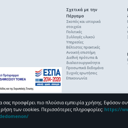
Σχετικά με την
Πέργαμο
Σκοπός και ιστορικά
στοιχεία
Πολιτικές
Συλλογές υλικού
Υπηρεσίες
Βέλτιστες πρακτικές
Ανοικτή επιστήμη
Διεθνή πρότυπα &
διαλειτουργικότητα
Προσωπικά δεδομένα
Συχνές ερωτήσεις
Επικοινωνία
α σας προσφέρει πιο πλούσια εμπειρία χρήσης. Εφόσον συ
χρήση των cookies.
Περισσότερες πληροφορίες
:
https://w
n_dedomenon/
υπό τους όρους της
CC BY-NC 4.0
άδειας Creative Commons
.