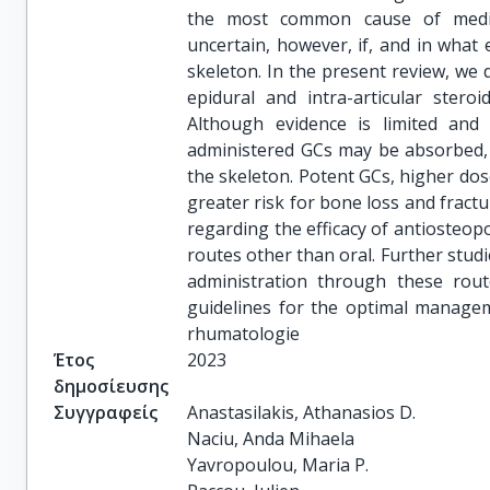
the most common cause of medica
uncertain, however, if, and in what 
skeleton. In the present review, we 
epidural and intra-articular stero
Although evidence is limited and
administered GCs may be absorbed, e
the skeleton. Potent GCs, higher dos
greater risk for bone loss and fractu
regarding the efficacy of antiosteop
routes other than oral. Further stud
administration through these rou
guidelines for the optimal managem
rhumatologie
Έτος
2023
δημοσίευσης
Συγγραφείς
Anastasilakis, Athanasios D.

Naciu, Anda Mihaela

Yavropoulou, Maria P.
