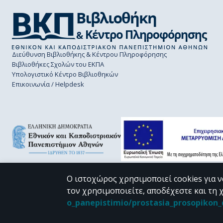
Διεύθυνση Βιβλιοθήκης & Κέντρου Πληροφόρησης
Βιβλιοθήκες Σχολών του ΕΚΠΑ
Υπολογιστικό Κέντρο Βιβλιοθηκών
Επικοινωνία / Helpdesk
Ο ιστοχώρος χρησιμοποιεί cookies για ν
τον χρησιμοποιείτε, αποδέχεστε και τη 
CC BY-NC 4.0
o_panepistimio/prostasia_prosopiko
Εκτός αν αναφέρεται διαφορετικά, το υλικό της "Περγάμου" διατίθεται 