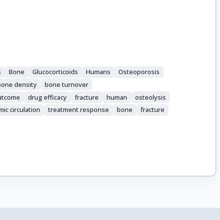
s
Bone
Glucocorticoids
Humans
Osteoporosis
bone density
bone turnover
outcome
drug efficacy
fracture
human
osteolysis
ic circulation
treatment response
bone
fracture