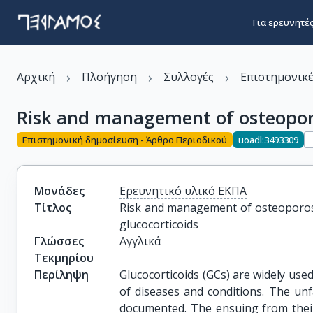
Για ερευνητέ
›
›
›
Αρχική
Πλοήγηση
Συλλογές
Επιστημονικέ
Risk and management of osteoporosi
Επιστημονική δημοσίευση - Άρθρο Περιοδικού
uoadl:3493309
Μονάδες
Ερευνητικό υλικό ΕΚΠΑ
Τίτλος
Risk and management of osteoporosis 
glucocorticoids
Γλώσσες
Αγγλικά
Τεκμηρίου
Περίληψη
Glucocorticoids (GCs) are widely used
of diseases and conditions. The unf
documented. The ensuing from their