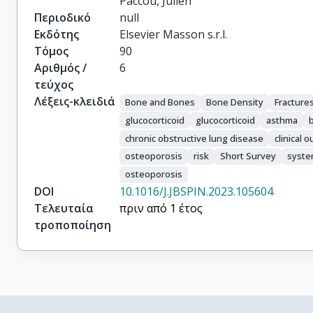
Paccou, Julien
Περιοδικό
null
Εκδότης
Elsevier Masson s.r.l.
Τόμος
90
Αριθμός /
6
τεύχος
Λέξεις-κλειδιά
Bone and Bones
Bone Density
Fracture
glucocorticoid
glucocorticoid
asthma
chronic obstructive lung disease
clinical 
osteoporosis
risk
Short Survey
system
osteoporosis
DOI
10.1016/J.JBSPIN.2023.105604
Τελευταία
πριν από 1 έτος
τροποποίηση