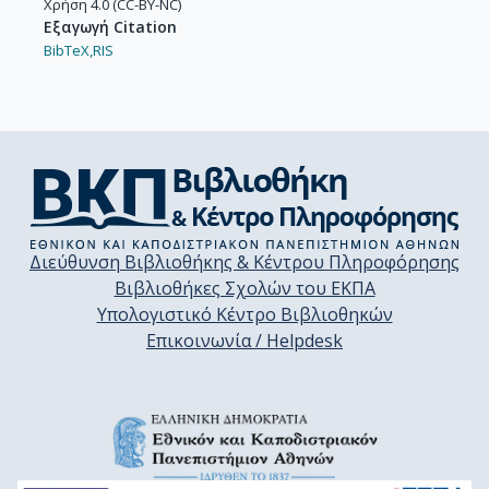
Χρήση 4.0 (CC-BY-NC)
Εξαγωγή Citation
BibTeX,
RIS
Διεύθυνση Βιβλιοθήκης & Κέντρου Πληροφόρησης
Βιβλιοθήκες Σχολών του ΕΚΠΑ
Υπολογιστικό Κέντρο Βιβλιοθηκών
Επικοινωνία / Helpdesk