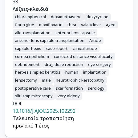
38
Λέξεις-κλειδιά
chloramphenicol
dexamethasone
doxycycline
fibrin glue
moxifloxacin
thea
valaciclovir
aged
allotransplantation
anterior lens capsule
anterior lens capsule transplantation
Article
capsulorhexis
case report
clinical article
cornea epithelium
corrected distance visual acuity
debridement
drug dose reduction
eye surgery
herpes simplex keratitis
human
implantation
lensectomy
male
neurotrophic keratopathy
postoperative care
scar formation
serology
slit lamp microscopy
very elderly
DOI
10.1016/J.AJOC.2025.102292
Τελευταία τροποποίηση
πριν από 1 έτος