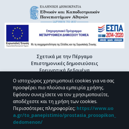
Σχετικά με την Πέργαμο
Επιστημονικές δημοσιεύσεις
Ερευνητικά δεδομένα
Διδακτορικές διατριβές & Γκρίζα βιβλιογραφία
Ο ιστοχώρος χρησιμοποιεί cookies για να σας
Προφίλ Ερευνητή
προσφέρει πιο πλούσια εμπειρία χρήσης.
Εφόσον συνεχίσετε να τον χρησιμοποιείτε,
αποδέχεστε και τη χρήση των cookies.
CC BY-NC 4.0
Περισσότερες πληροφορίες
:
https://www.uo
a.gr/to_panepistimio/prostasia_prosopikon_
Εκτός αν αναφέρεται διαφορετικά, το υλικό της "Περγάμου" διατίθεται
dedomenon/
υπό τους όρους της
CC BY-NC 4.0
άδειας Creative Commons
.