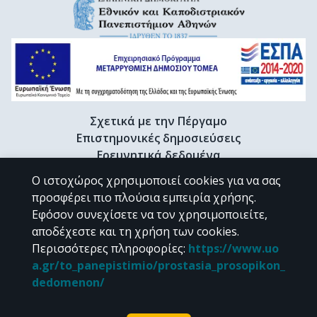
Σχετικά με την Πέργαμο
Επιστημονικές δημοσιεύσεις
Ερευνητικά δεδομένα
Διδακτορικές διατριβές & Γκρίζα βιβλιογραφία
Ο ιστοχώρος χρησιμοποιεί cookies για να σας
Προφίλ Ερευνητή
προσφέρει πιο πλούσια εμπειρία χρήσης.
Εφόσον συνεχίσετε να τον χρησιμοποιείτε,
αποδέχεστε και τη χρήση των cookies.
CC BY-NC 4.0
Περισσότερες πληροφορίες
:
https://www.uo
a.gr/to_panepistimio/prostasia_prosopikon_
Εκτός αν αναφέρεται διαφορετικά, το υλικό της "Περγάμου" διατίθεται
dedomenon/
υπό τους όρους της
CC BY-NC 4.0
άδειας Creative Commons
.
Powered by