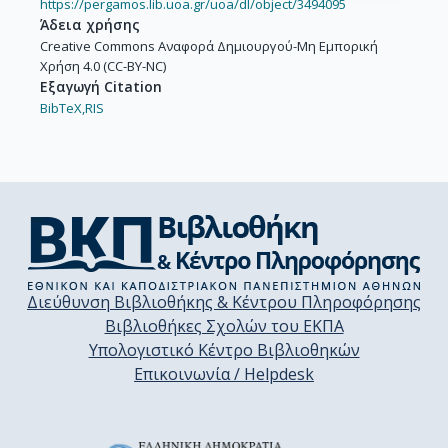
https://pergamos.lib.uoa.gr/uoa/dl/object/3494095
Άδεια χρήσης
Creative Commons Αναφορά Δημιουργού-Μη Εμπορική
Χρήση 4.0 (CC-BY-NC)
Εξαγωγή Citation
BibTeX,
RIS
Διεύθυνση Βιβλιοθήκης & Κέντρου Πληροφόρησης
Βιβλιοθήκες Σχολών του ΕΚΠΑ
Υπολογιστικό Κέντρο Βιβλιοθηκών
Επικοινωνία / Helpdesk