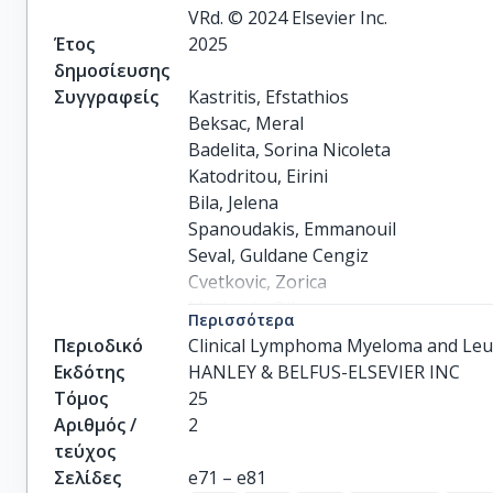
VRd. © 2024 Elsevier Inc.
Έτος
2025
δημοσίευσης
Συγγραφείς
Kastritis, Efstathios

Beksac, Meral

Badelita, Sorina Nicoleta

Katodritou, Eirini

Bila, Jelena

Spanoudakis, Emmanouil

Seval, Guldane Cengiz

Cvetkovic, Zorica

Markovic, Olivera

Περισσότερα
Toprak, Selami Koçak

Περιοδικό
Clinical Lymphoma Myeloma and Le
Dalampira, Dimitra

Εκδότης
HANLEY & BELFUS-ELSEVIER INC
Coriu, Daniel

Τόμος
25
Bezirgiannidou, Zoi

Αριθμός /
2
Pirsic, Mario

τεύχος
Valkovic, Toni

Σελίδες
e71 – e81