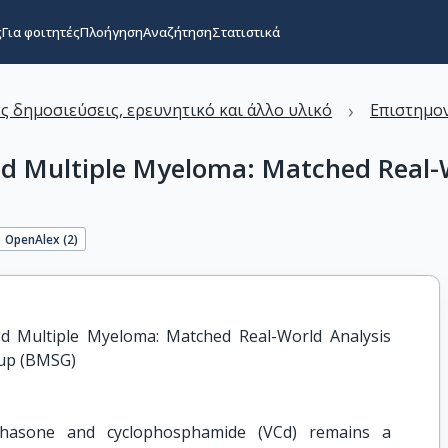
ς
Για φοιτητές
Πλοήγηση
Αναζήτηση
Στατιστικά
›
ς δημοσιεύσεις, ερευνητικό και άλλο υλικό
Επιστημον
d Multiple Myeloma: Matched Real-W
OpenAlex (
2
)
 Multiple Myeloma: Matched Real-World Analysis 
oup (BMSG)
thasone and cyclophosphamide (VCd) remains a