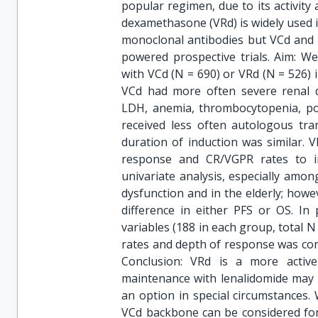
popular regimen, due to its activity
dexamethasone (VRd) is widely used 
monoclonal antibodies but VCd and 
powered prospective trials. Aim: W
with VCd (N = 690) or VRd (N = 526) i
VCd had more often severe renal dy
LDH, anemia, thrombocytopenia, po
received less often autologous tr
duration of induction was similar. V
response and CR/VGPR rates to i
univariate analysis, especially amon
dysfunction and in the elderly; howev
difference in either PFS or OS. In 
variables (188 in each group, total N
rates and depth of response was conf
Conclusion: VRd is a more activ
maintenance with lenalidomide may d
an option in special circumstances.
VCd backbone can be considered for