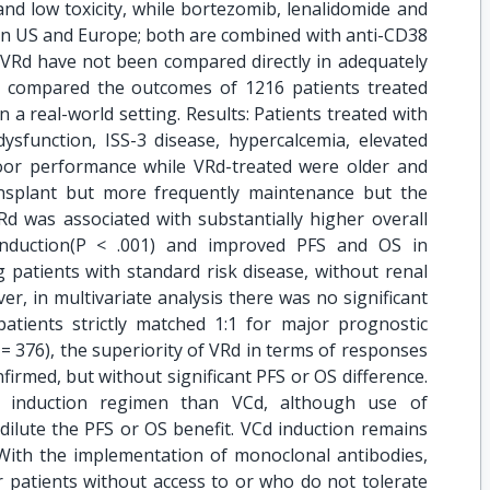
 and low toxicity, while bortezomib, lenalidomide and
in US and Europe; both are combined with anti-CD38
VRd have not been compared directly in adequately
e compared the outcomes of 1216 patients treated
n a real-world setting. Results: Patients treated with
sfunction, ISS-3 disease, hypercalcemia, elevated
or performance while VRd-treated were older and
ansplant but more frequently maintenance but the
Rd was associated with substantially higher overall
nduction(P < .001) and improved PFS and OS in
g patients with standard risk disease, without renal
er, in multivariate analysis there was no significant
patients strictly matched 1:1 for major prognostic
 = 376), the superiority of VRd in terms of responses
irmed, but without significant PFS or OS difference.
e induction regimen than VCd, although use of
ilute the PFS or OS benefit. VCd induction remains
 With the implementation of monoclonal antibodies,
 patients without access to or who do not tolerate