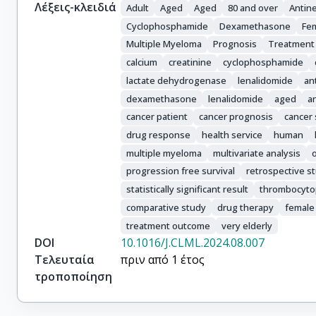
Ursuleac, Iulia

Λέξεις-κλειδιά
Adult
Aged
Aged
80 and over
Antin
Sretenovic, Aleksandra

Cyclophosphamide
Dexamethasone
Fe
Sevastoudi, Angeliki

Multiple Myeloma
Prognosis
Treatment
Batinic, Josip

calcium
creatinine
cyclophosphamide
Barbu, Sinziana

lactate dehydrogenase
lenalidomide
an
Roussou, Maria

dexamethasone
lenalidomide
aged
a
Gavriatopoulou, Maria

cancer patient
cancer prognosis
cancer 
Terpos, Evangelos

Dimopoulos, Meletios A.
drug response
health service
human
multiple myeloma
multivariate analysis
progression free survival
retrospective s
statistically significant result
thrombocyto
comparative study
drug therapy
female
treatment outcome
very elderly
DOI
10.1016/J.CLML.2024.08.007
Τελευταία
πριν από 1 έτος
τροποποίηση