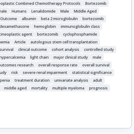
eoplastic Combined Chemotherapy Protocols
Bortezomib
male
Humans
Lenalidomide
Male
Middle Aged
 Outcome
albumin
beta 2 microglobulin
bortezomib
dexamethasone
hemoglobin
immunoglobulin class
tineoplastic agent
bortezomib
cyclophosphamide
nemia
Article
autologous stem cell transplantation
survival
clinical outcome
cohort analysis
controlled study
hypercalcemia
light chain
major clinical study
male
outcomes research
overall response rate
overall survival
tudy
risk
severe renal impairment
statistical significance
penia
treatment duration
univariate analysis
adult
middle aged
mortality
multiple myeloma
prognosis