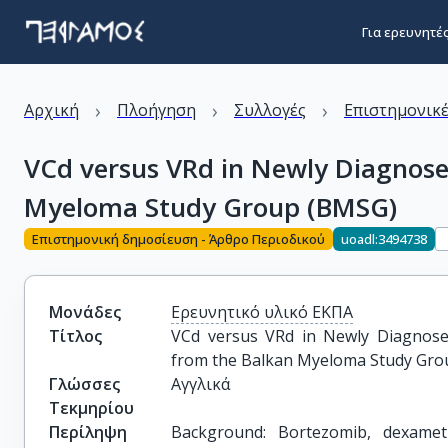
Για ερευνητέ
›
›
›
Αρχική
Πλοήγηση
Συλλογές
Επιστημονικέ
VCd versus VRd in Newly Diagnose
Myeloma Study Group (BMSG)
Επιστημονική δημοσίευση - Άρθρο Περιοδικού
uoadl:3494738
Μονάδες
Ερευνητικό υλικό ΕΚΠΑ
Τίτλος
VCd versus VRd in Newly Diagnosed
from the Balkan Myeloma Study Gr
Γλώσσες
Αγγλικά
Τεκμηρίου
Περίληψη
Background: Bortezomib, dexame