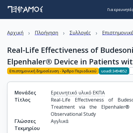
Για ερευνητέ
›
›
›
Αρχική
Πλοήγηση
Συλλογές
Επιστημονικέ
Real-Life Effectiveness of Budeso
Elpenhaler® Device in Patients w
Επιστημονική δημοσίευση - Άρθρο Περιοδικού
uoadl:3494852
Μονάδες
Ερευνητικό υλικό ΕΚΠΑ
Τίτλος
Real-Life Effectiveness of Bude
Treatment via the Elpenhaler®
Observational Study
Γλώσσες
Αγγλικά
Τεκμηρίου