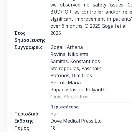
we observed no safety issues. Con
BUD/FOR, as controller and/or relie
significant improvement in patients’
over 6 months. © 2025 Gogali et al.
Έτος
2025
δημοσίευσης
Συγγραφείς
Gogali, Athena

Rovina, Nikoletta

Samitas, Konstantinos

Steiropoulos, Paschalis

Potonos, Dimitrios

Bertoli, Maria

Papanastasiou, Polyanthi

Ginis, Alexandros

Kostikas, Konstantinos
Περισσότερα
Περιοδικό
null
Εκδότης
Dove Medical Press Ltd
Τόμος
18