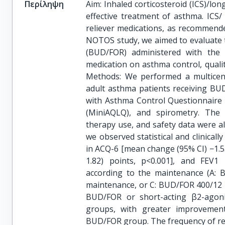
Περίληψη
Aim: Inhaled corticosteroid (ICS)/lo
effective treatment of asthma. ICS
reliever medications, as recommende
NOTOS study, we aimed to evaluate t
(BUD/FOR) administered with the E
medication on asthma control, qualit
Methods: We performed a multicent
adult asthma patients receiving BU
with Asthma Control Questionnaire 
(MiniAQLQ), and spirometry. The 
therapy use, and safety data were al
we observed statistical and clinical
in ACQ-6 [mean change (95% CI) −1.55 
1.82) points, p<0.001], and FEV1 [
according to the maintenance (A:
maintenance, or C: BUD/FOR 400/12 
BUD/FOR or short-acting β2-agonis
groups, with greater improvemen
BUD/FOR group. The frequency of re