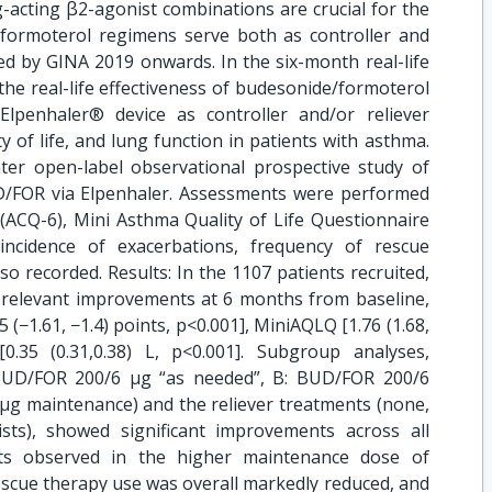
ng-acting β2-agonist combinations are crucial for the
/ formoterol regimens serve both as controller and
d by GINA 2019 onwards. In the six-month real-life
he real-life effectiveness of budesonide/formoterol
lpenhaler® device as controller and/or reliever
y of life, and lung function in patients with asthma.
er open-label observational prospective study of
D/FOR via Elpenhaler. Assessments were performed
(ACQ-6), Mini Asthma Quality of Life Questionnaire
incidence of exacerbations, frequency of rescue
so recorded. Results: In the 1107 patients recruited,
ly relevant improvements at 6 months from baseline,
(−1.61, −1.4) points, p<0.001], MiniAQLQ [1.76 (1.68,
0.35 (0.31,0.38) L, p<0.001]. Subgroup analyses,
 BUD/FOR 200/6 μg “as needed”, B: BUD/FOR 200/6
μg maintenance) and the reliever treatments (none,
ts), showed significant improvements across all
ts observed in the higher maintenance dose of
scue therapy use was overall markedly reduced, and