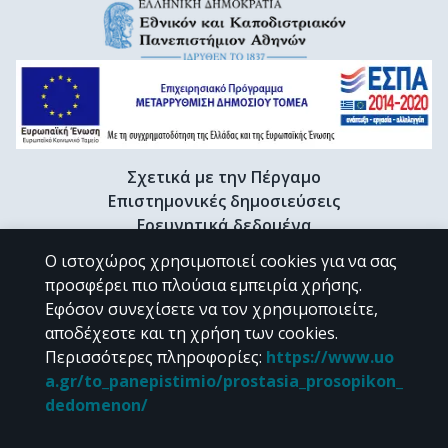
Σχετικά με την Πέργαμο
Επιστημονικές δημοσιεύσεις
Ερευνητικά δεδομένα
Διδακτορικές διατριβές & Γκρίζα βιβλιογραφία
Ο ιστοχώρος χρησιμοποιεί cookies για να σας
Προφίλ Ερευνητή
προσφέρει πιο πλούσια εμπειρία χρήσης.
Εφόσον συνεχίσετε να τον χρησιμοποιείτε,
αποδέχεστε και τη χρήση των cookies.
CC BY-NC 4.0
Περισσότερες πληροφορίες
:
https://www.uo
a.gr/to_panepistimio/prostasia_prosopikon_
Εκτός αν αναφέρεται διαφορετικά, το υλικό της "Περγάμου" διατίθεται
dedomenon/
υπό τους όρους της
CC BY-NC 4.0
άδειας Creative Commons
.