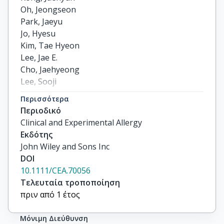
Oh, Jeongseon

Park, Jaeyu

Jo, Hyesu

Kim, Tae Hyeon

Lee, Jae E.

Cho, Jaehyeong

Lee, Sooji

Lee, Hayeon

Περισσότερα
Miligkos, Michael

Περιοδικό
Hwang, Jiyoung

Clinical and Experimental Allergy
Yon, Dong Keon

Εκδότης
Papadopoulos, Nikolaos G.
John Wiley and Sons Inc
DOI
10.1111/CEA.70056
Τελευταία τροποποίηση
πριν από 1 έτος
Μόνιμη Διεύθυνση