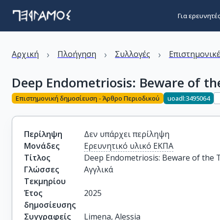
Για ερευνητέ
›
›
›
Αρχική
Πλοήγηση
Συλλογές
Επιστημονικέ
Deep Endometriosis: Beware of the
Επιστημονική δημοσίευση - Άρθρο Περιοδικού
uoadl:3495064
Περίληψη
Δεν υπάρχει περίληψη
Μονάδες
Ερευνητικό υλικό ΕΚΠΑ
Τίτλος
Deep Endometriosis: Beware of the T
Γλώσσες
Αγγλικά
Τεκμηρίου
Έτος
2025
δημοσίευσης
Συγγραφείς
Limena, Alessia
