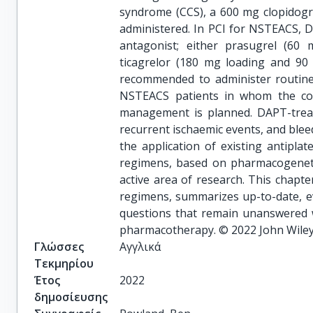
syndrome (CCS), a 600 mg clopidogre
administered. In PCI for NSTEACS, 
antagonist; either prasugrel (60
ticagrelor (180 mg loading and 90 
recommended to administer routine 
NSTEACS patients in whom the co
management is planned. DAPT-treat
recurrent ischaemic events, and blee
the application of existing antiplat
regimens, based on pharmacogenetic 
active area of research. This chapter
regimens, summarizes up-to-date, ev
questions that remain unanswered wi
pharmacotherapy. © 2022 John Wiley
Γλώσσες
Αγγλικά
Τεκμηρίου
Έτος
2022
δημοσίευσης