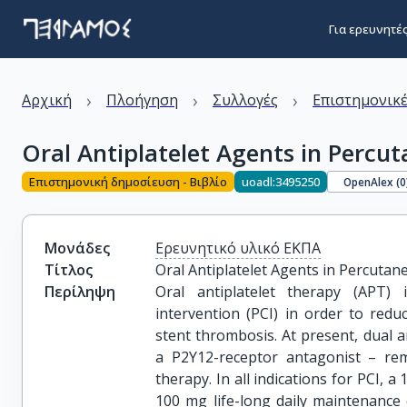
Για ερευνητέ
›
›
›
Αρχική
Πλοήγηση
Συλλογές
Επιστημονικέ
Oral Antiplatelet Agents in Percu
Επιστημονική δημοσίευση - Βιβλίο
uoadl:3495250
OpenAlex (
0
Μονάδες
Ερευνητικό υλικό ΕΚΠΑ
Τίτλος
Oral Antiplatelet Agents in Percuta
Περίληψη
Oral antiplatelet therapy (APT) 
intervention (PCI) in order to redu
stent thrombosis. At present, dual a
a P2Y12-receptor antagonist – rem
therapy. In all indications for PCI, 
100 mg life-long daily maintenance