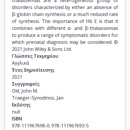
thalassemias are a heterogeneous group of
disorders characterized by either an absence of
β-globin chain synthesis or a much reduced rate
of synthesis. The importance of Hb E is that it
combines with different α- and β-thalassemias
to produce a range of symptomatic disorders for
which prenatal diagnosis may be considered. ©
2021 John Wiley & Sons Ltd.
Γλώσσες Τεκμηρίου
Αγγλικά
Έτος δημοσίευσης
2021
Συγγραφείς
Old, John M.

Traeger-Synodinos, Jan
Εκδότης
null
ISBN
978-111967698-0; 978-111967693-5