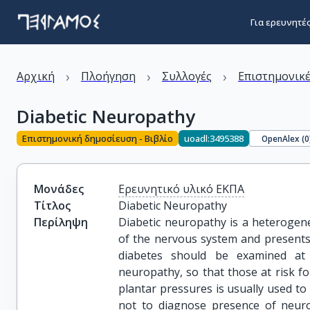
Για ερευνητέ
›
›
›
Αρχική
Πλοήγηση
Συλλογές
Επιστημονικέ
Diabetic Neuropathy
Επιστημονική δημοσίευση - Βιβλίο
uoadl:3495388
OpenAlex (
0
Μονάδες
Ερευνητικό υλικό ΕΚΠΑ
Τίτλος
Diabetic Neuropathy
Περίληψη
Diabetic neuropathy is a heterogene
of the nervous system and presents w
diabetes should be examined at 
neuropathy, so that those at risk fo
plantar pressures is usually used t
not to diagnose presence of neur