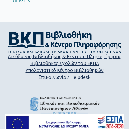
BibTeX,
RIS
Διεύθυνση Βιβλιοθήκης & Κέντρου Πληροφόρησης
Βιβλιοθήκες Σχολών του ΕΚΠΑ
Υπολογιστικό Κέντρο Βιβλιοθηκών
Επικοινωνία / Helpdesk