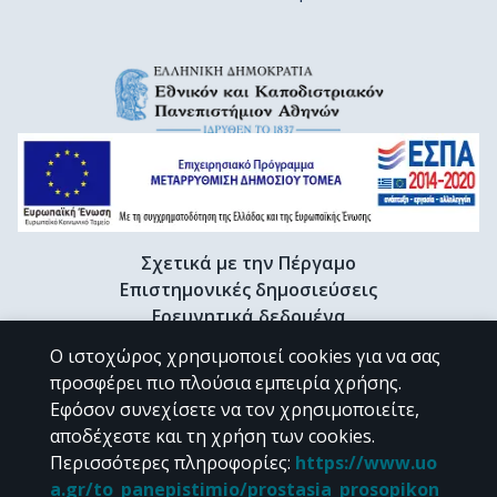
Σχετικά με την Πέργαμο
Επιστημονικές δημοσιεύσεις
Ερευνητικά δεδομένα
Διδακτορικές διατριβές & Γκρίζα βιβλιογραφία
Ο ιστοχώρος χρησιμοποιεί cookies για να σας
Προφίλ Ερευνητή
προσφέρει πιο πλούσια εμπειρία χρήσης.
Εφόσον συνεχίσετε να τον χρησιμοποιείτε,
αποδέχεστε και τη χρήση των cookies.
CC BY-NC 4.0
Περισσότερες πληροφορίες
:
https://www.uo
a.gr/to_panepistimio/prostasia_prosopikon_