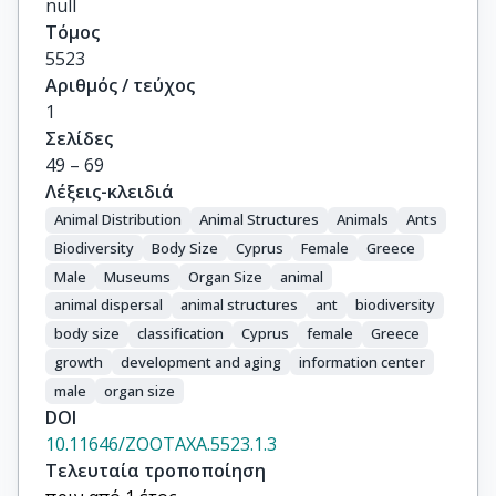
null
Τόμος
5523
Αριθμός / τεύχος
1
Σελίδες
49 – 69
Λέξεις-κλειδιά
Animal Distribution
Animal Structures
Animals
Ants
Biodiversity
Body Size
Cyprus
Female
Greece
Male
Museums
Organ Size
animal
animal dispersal
animal structures
ant
biodiversity
body size
classification
Cyprus
female
Greece
growth
development and aging
information center
male
organ size
DOI
10.11646/ZOOTAXA.5523.1.3
Τελευταία τροποποίηση