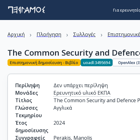
Για ερευνητέ
›
›
›
Αρχική
Πλοήγηση
Συλλογές
Επιστημονικέ
The Common Security and Defence 
Επιστημονική δημοσίευση - Βιβλίο
uoadl:3495694
OpenAlex (
3
Περίληψη
Δεν υπάρχει περίληψη
Μονάδες
Ερευνητικό υλικό ΕΚΠΑ
Τίτλος
The Common Security and Defence Pol
Γλώσσες
Αγγλικά
Τεκμηρίου
Έτος
2024
δημοσίευσης
Συγγραφείς
Perakis, Manolis