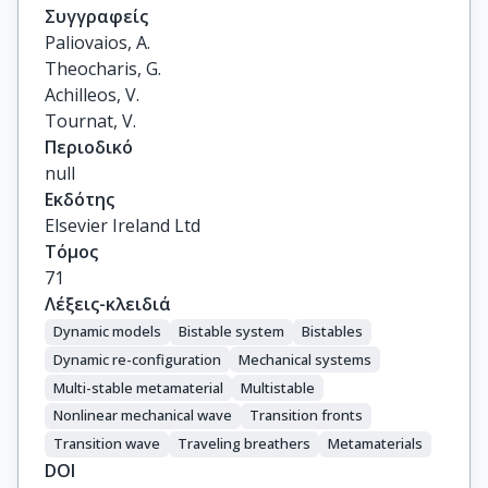
Συγγραφείς
Paliovaios, A.

Theocharis, G.

Achilleos, V.

Tournat, V.
Περιοδικό
null
Εκδότης
Elsevier Ireland Ltd
Τόμος
71
Λέξεις-κλειδιά
Dynamic models
Bistable system
Bistables
Dynamic re-configuration
Mechanical systems
Multi-stable metamaterial
Multistable
Nonlinear mechanical wave
Transition fronts
Transition wave
Traveling breathers
Metamaterials
DOI