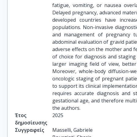
fatigue, vomiting, or nausea ove
Delayed pregnancy, advanced matern
developed countries have increas
populations. Non-invasive diagnostic
and management of pregnancy tum
abdominal evaluation of gravid patien
adverse effects on the mother and f
of choice for diagnosis and staging
larger imaging field of view, better
Moreover, whole-body diffusion-w
oncologic staging of pregnant patie
to support its clinical implementati
requires accurate diagnosis and 
gestational age, and therefore multi
the authors.
Έτος
2025
δημοσίευσης
Συγγραφείς
Masselli, Gabriele
