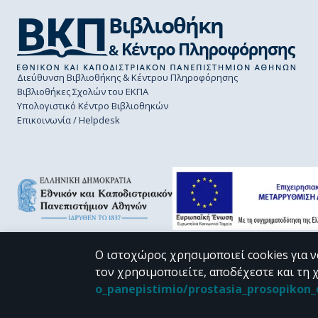
Διεύθυνση Βιβλιοθήκης & Κέντρου Πληροφόρησης
Βιβλιοθήκες Σχολών του ΕΚΠΑ
Υπολογιστικό Κέντρο Βιβλιοθηκών
Επικοινωνία / Helpdesk
Ο ιστοχώρος χρησιμοποιεί cookies για ν
τον χρησιμοποιείτε, αποδέχεστε και τη 
CC BY-NC 4.0
o_panepistimio/prostasia_prosopiko
Εκτός αν αναφέρεται διαφορετικά, το υλικό της "Περγάμου" διατίθεται 