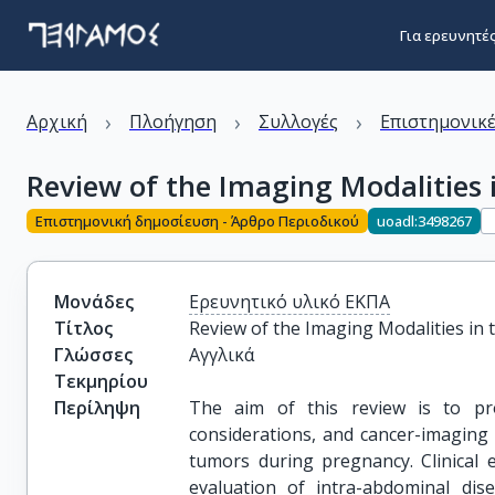
Για ερευνητέ
›
›
›
Αρχική
Πλοήγηση
Συλλογές
Επιστημονικέ
Review of the Imaging Modalities
Επιστημονική δημοσίευση - Άρθρο Περιοδικού
uoadl:3498267
Μονάδες
Ερευνητικό υλικό ΕΚΠΑ
Τίτλος
Review of the Imaging Modalities i
Γλώσσες
Αγγλικά
Τεκμηρίου
Περίληψη
The aim of this review is to pr
considerations, and cancer-imagin
tumors during pregnancy. Clinical e
evaluation of intra-abdominal di