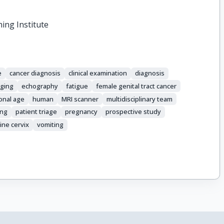
hing Institute
e
cancer diagnosis
clinical examination
diagnosis
aging
echography
fatigue
female genital tract cancer
onal age
human
MRI scanner
multidisciplinary team
ing
patient triage
pregnancy
prospective study
ine cervix
vomiting