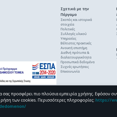
Σχετικά με την
Πέργαμο
Σκοπός και ιστορικά
στοιχεία
Πολιτικές
Συλλογές υλικού
Υπηρεσίες
Βέλτιστες πρακτικές
Ανοικτή επιστήμη
Διεθνή πρότυπα &
διαλειτουργικότητα
Προσωπικά δεδομένα
Συχνές ερωτήσεις
Επικοινωνία
α σας προσφέρει πιο πλούσια εμπειρία χρήσης. Εφόσον συ
χρήση των cookies.
Περισσότερες πληροφορίες
:
https://w
n_dedomenon/
υπό τους όρους της
CC BY-NC 4.0
άδειας Creative Commons
.