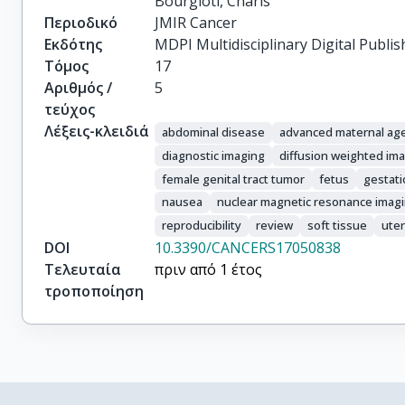
Bourgioti, Charis
Περιοδικό
JMIR Cancer
Εκδότης
MDPI Multidisciplinary Digital Publis
Τόμος
17
Αριθμός /
5
τεύχος
Λέξεις-κλειδιά
abdominal disease
advanced maternal ag
diagnostic imaging
diffusion weighted im
female genital tract tumor
fetus
gestati
nausea
nuclear magnetic resonance imag
reproducibility
review
soft tissue
uter
DOI
10.3390/CANCERS17050838
Τελευταία
πριν από 1 έτος
τροποποίηση