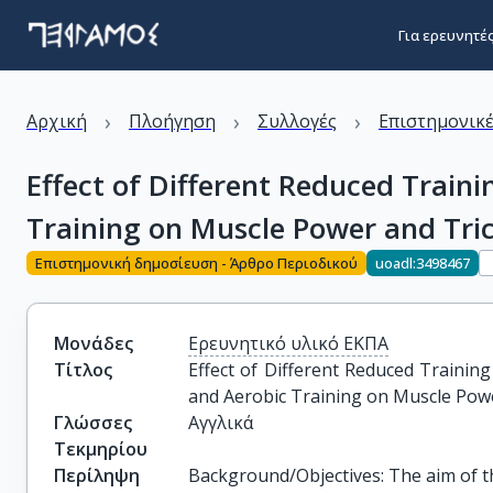
Για ερευνητέ
›
›
›
Αρχική
Πλοήγηση
Συλλογές
Επιστημονικέ
Effect of Different Reduced Traini
Training on Muscle Power and Tric
Επιστημονική δημοσίευση - Άρθρο Περιοδικού
uoadl:3498467
Μονάδες
Ερευνητικό υλικό ΕΚΠΑ
Τίτλος
Effect of Different Reduced Training
and Aerobic Training on Muscle Powe
Γλώσσες
Αγγλικά
Τεκμηρίου
Περίληψη
Background/Objectives: The aim of th