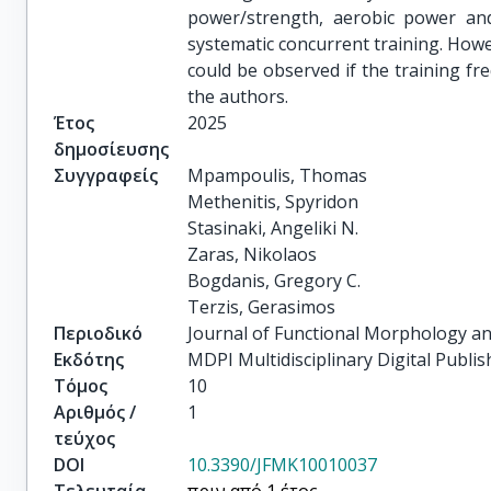
power/strength, aerobic power an
systematic concurrent training. How
could be observed if the training fr
the authors.
Έτος
2025
δημοσίευσης
Συγγραφείς
Mpampoulis, Thomas

Methenitis, Spyridon

Stasinaki, Angeliki N.

Zaras, Nikolaos

Bogdanis, Gregory C.

Terzis, Gerasimos
Περιοδικό
Journal of Functional Morphology an
Εκδότης
MDPI Multidisciplinary Digital Publis
Τόμος
10
Αριθμός /
1
τεύχος
DOI
10.3390/JFMK10010037