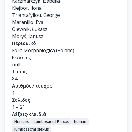
Kaczmarczyk, Izabella

Klejbor, Ilona

Triantafyllou, George

Maranillo, Eva

Olewnik, Łukasz

Moryś, Janusz
Περιοδικό
Folia Morphologica (Poland)
Εκδότης
null
Τόμος
84
Αριθμός / τεύχος
1
Σελίδες
1 – 21
Λέξεις-κλειδιά
Humans
Lumbosacral Plexus
human
lumbosacral plexus