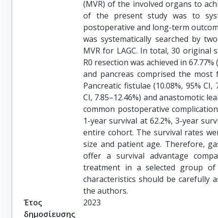
(MVR) of the involved organs to achi
of the present study was to syste
postoperative and long-term outcom
was systematically searched by two
MVR for LAGC. In total, 30 original s
R0 resection was achieved in 67.77% 
and pancreas comprised the most f
Pancreatic fistulae (10.08%, 95% CI,
CI, 7.85–12.46%) and anastomotic lea
common postoperative complications
1-year survival at 62.2%, 3-year surv
entire cohort. The survival rates we
size and patient age. Therefore, g
offer a survival advantage comp
treatment in a selected group of
characteristics should be carefully 
the authors.
Έτος
2023
δημοσίευσης