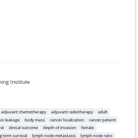
hing Institute
adjuvant chemotherapy
adjuvant radiotherapy
adult
is leakage
body mass
cancer localization
cancer patient
val
clinical outcome
depth of invasion
female
g term survival
lymph node metastasis
lymph node ratio