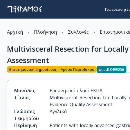
Για ερευνητέ
›
›
›
Αρχική
Πλοήγηση
Συλλογές
Επιστημονικέ
Multivisceral Resection for Local
Assessment
Επιστημονική δημοσίευση - Άρθρο Περιοδικού
uoadl:3499256
Μονάδες
Ερευνητικό υλικό ΕΚΠΑ
Τίτλος
Multivisceral Resection for Locally
Evidence Quality Assessment
Γλώσσες
Αγγλικά
Τεκμηρίου
Περίληψη
Patients with locally advanced gastri