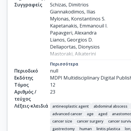
Συγγραφείς
Schizas, Dimitrios

Giannakodimos, Ilias

Mylonas, Konstantinos S.

Kapetanakis, Emmanouil I.

Papavgeri, Alexandra

Lianos, Georgios D.

Dellaportas, Dionysios

Mastoraki, Aikaterini

Alexandrou, Andreas
Περισσότερα
Περιοδικό
null
Εκδότης
MDPI Multidisciplinary Digital Publis
Τόμος
12
Αριθμός /
23
τεύχος
Λέξεις-κλειδιά
antineoplastic agent
abdominal abscess
advanced cancer
age
aged
anastomos
cancer size
cancer surgery
cancer survi
gastrectomy
human
linitis plastica
lon