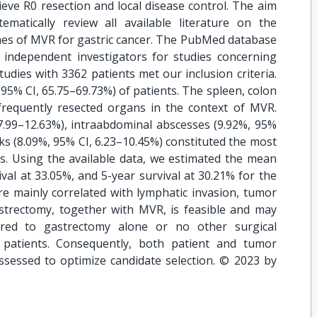
eve R0 resection and local disease control. The aim
matically review all available literature on the
es of MVR for gastric cancer. The PubMed database
 independent investigators for studies concerning
tudies with 3362 patients met our inclusion criteria.
(95% CI, 65.75–69.73%) of patients. The spleen, colon
requently resected organs in the context of MVR.
 7.99–12.63%), intraabdominal abscesses (9.92%, 95%
ks (8.09%, 95% CI, 6.23–10.45%) constituted the most
. Using the available data, we estimated the mean
ival at 33.05%, and 5-year survival at 30.21% for the
re mainly correlated with lymphatic invasion, tumor
astrectomy, together with MVR, is feasible and may
ared to gastrectomy alone or no other surgical
 patients. Consequently, both patient and tumor
assessed to optimize candidate selection. © 2023 by