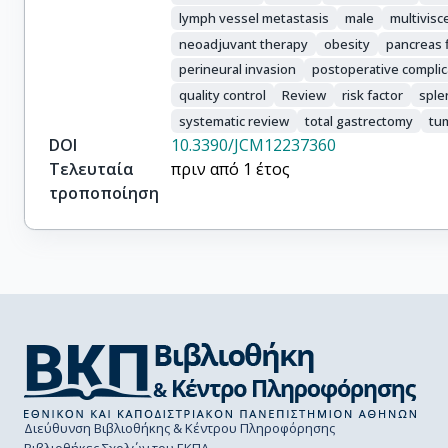
lymph vessel metastasis
male
multivisc
neoadjuvant therapy
obesity
pancreas f
perineural invasion
postoperative complic
quality control
Review
risk factor
sple
systematic review
total gastrectomy
tu
DOI
10.3390/JCM12237360
Τελευταία
πριν από 1 έτος
τροποποίηση
Διεύθυνση Βιβλιοθήκης & Κέντρου Πληροφόρησης