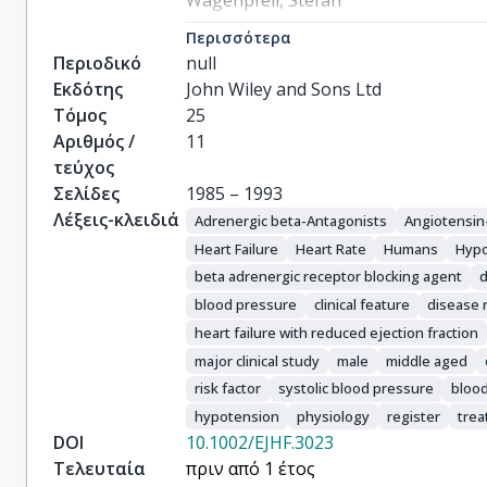
Wagenpfeil, Stefan

Komajda, Michel

Περισσότερα
Böhm, Michael
Περιοδικό
null
Εκδότης
John Wiley and Sons Ltd
Τόμος
25
Αριθμός /
11
τεύχος
Σελίδες
1985 – 1993
Λέξεις-κλειδιά
Adrenergic beta-Antagonists
Angiotensin
Heart Failure
Heart Rate
Humans
Hypo
beta adrenergic receptor blocking agent
d
blood pressure
clinical feature
disease 
heart failure with reduced ejection fraction
major clinical study
male
middle aged
risk factor
systolic blood pressure
bloo
hypotension
physiology
register
tre
DOI
10.1002/EJHF.3023
Τελευταία
πριν από 1 έτος