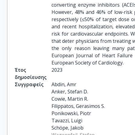
converting enzyme inhibitors (ACEI
However, 48% and 46% of low-risk p
respectively (≤50% of target dose o
and recent hospitalization, elevate
risk for cardiovascular endpoints. 
that deter physicians from treating
the only reason leaving many pat
European Journal of Heart Failure
European Society of Cardiology.
Έτος
2023
δημοσίευσης
Συγγραφείς
Abdin, Amr

Anker, Stefan D.

Cowie, Martin R.

Filippatos, Gerasimos S.

Ponikowski, Piotr

Tavazzi, Luigi

Schöpe, Jakob
