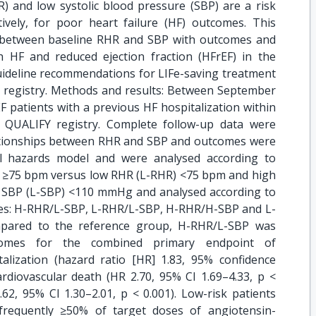
R) and low systolic blood pressure (SBP) are a risk
tively, for poor heart failure (HF) outcomes. This
s between baseline RHR and SBP with outcomes and
h HF and reduced ejection fraction (HFrEF) in the
uideline recommendations for LIFe-saving treatment
al registry. Methods and results: Between September
patients with a previous HF hospitalization within
 QUALIFY registry. Complete follow-up data were
elationships between RHR and SBP and outcomes were
l hazards model and were analysed according to
) ≥75 bpm versus low RHR (L-RHR) <75 bpm and high
SBP (L-SBP) <110 mmHg and analysed according to
pes: H-RHR/L-SBP, L-RHR/L-SBP, H-RHR/H-SBP and L-
mpared to the reference group, H-RHR/L-SBP was
comes for the combined primary endpoint of
alization (hazard ratio [HR] 1.83, 95% confidence
 cardiovascular death (HR 2.70, 95% CI 1.69–4.33, p <
.62, 95% CI 1.30–2.01, p < 0.001). Low-risk patients
requently ≥50% of target doses of angiotensin-