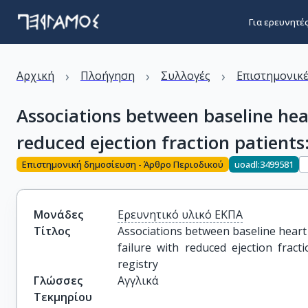
Για ερευνητέ
›
›
›
Αρχική
Πλοήγηση
Συλλογές
Επιστημονικέ
Associations between baseline hear
reduced ejection fraction patients
Επιστημονική δημοσίευση - Άρθρο Περιοδικού
uoadl:3499581
Μονάδες
Ερευνητικό υλικό ΕΚΠΑ
Τίτλος
Associations between baseline heart 
failure with reduced ejection fract
registry
Γλώσσες
Αγγλικά
Τεκμηρίου