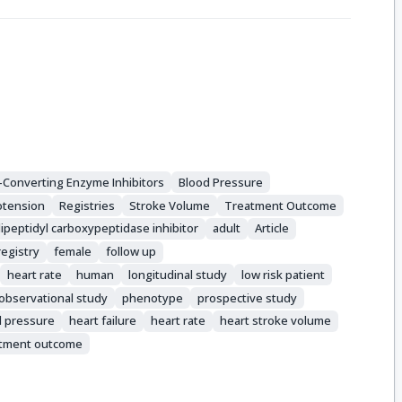
-Converting Enzyme Inhibitors
Blood Pressure
tension
Registries
Stroke Volume
Treatment Outcome
ipeptidyl carboxypeptidase inhibitor
adult
Article
registry
female
follow up
heart rate
human
longitudinal study
low risk patient
observational study
phenotype
prospective study
d pressure
heart failure
heart rate
heart stroke volume
atment outcome