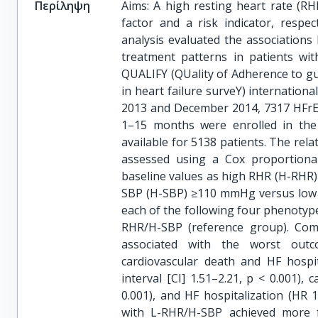
Περίληψη
Aims: A high resting heart rate (RH
factor and a risk indicator, respec
analysis evaluated the association
treatment patterns in patients wit
QUALIFY (QUality of Adherence to g
in heart failure surveY) internation
2013 and December 2014, 7317 HFrEF 
1–15 months were enrolled in the
available for 5138 patients. The r
assessed using a Cox proportiona
baseline values as high RHR (H-RHR
SBP (H-SBP) ≥110 mmHg versus low 
each of the following four phenoty
RHR/H-SBP (reference group). Co
associated with the worst out
cardiovascular death and HF hospit
interval [CI] 1.51–2.21, p < 0.001),
0.001), and HF hospitalization (HR 1
with L-RHR/H-SBP achieved more f