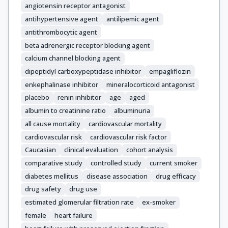
angiotensin receptor antagonist
antihypertensive agent
antilipemic agent
antithrombocytic agent
beta adrenergic receptor blocking agent
calcium channel blocking agent
dipeptidyl carboxypeptidase inhibitor
empagliflozin
enkephalinase inhibitor
mineralocorticoid antagonist
placebo
renin inhibitor
age
aged
albumin to creatinine ratio
albuminuria
all cause mortality
cardiovascular mortality
cardiovascular risk
cardiovascular risk factor
Caucasian
clinical evaluation
cohort analysis
comparative study
controlled study
current smoker
diabetes mellitus
disease association
drug efficacy
drug safety
drug use
estimated glomerular filtration rate
ex-smoker
female
heart failure