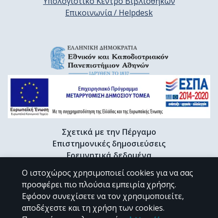
Υπολογιστικό Κέντρο Βιβλιοθηκών
Επικοινωνία / Helpdesk
Σχετικά με την Πέργαμο
Επιστημονικές δημοσιεύσεις
Ερευνητικά δεδομένα
Διδακτορικές διατριβές & Γκρίζα βιβλιογραφία
Ο ιστοχώρος χρησιμοποιεί cookies για να σας
Προφίλ Ερευνητή
προσφέρει πιο πλούσια εμπειρία χρήσης.
Εφόσον συνεχίσετε να τον χρησιμοποιείτε,
αποδέχεστε και τη χρήση των cookies.
CC BY-NC 4.0