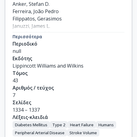
Anker, Stefan D.

Ferreira, João Pedro

Filippatos, Gerasimos

Januzzi, James L.

Lam, Carolyn S.P.

Περισσότερα
Sattar, Naveed

Περιοδικό
Iwata, Tomoko

null
Nordaby, Matias

Εκδότης
Brueckmann, Martina

Lippincott Williams and Wilkins
Pocock, Stuart J.

Τόμος
Packer, Milton
43
Αριθμός / τεύχος
7
Σελίδες
1334 – 1337
Λέξεις-κλειδιά
Diabetes Mellitus
Type 2
Heart Failure
Humans
Peripheral Arterial Disease
Stroke Volume