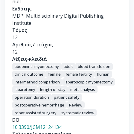
null
Εκδότης
MDPI Multidisciplinary Digital Publishing
Institute
Τόμος
12
Αριθμός / τεύχος
12
Λέξεις-κλειδιά
abdominal myomectomy
adult
blood transfusion
clinical outcome
female
female fertility
human
intermethod comparison
laparoscopic myomectomy
laparotomy
length of stay
meta analysis
operation duration
patient safety
postoperative hemorrhage
Review
robot assisted surgery
systematic review
DOI
10.3390/JCM12124134