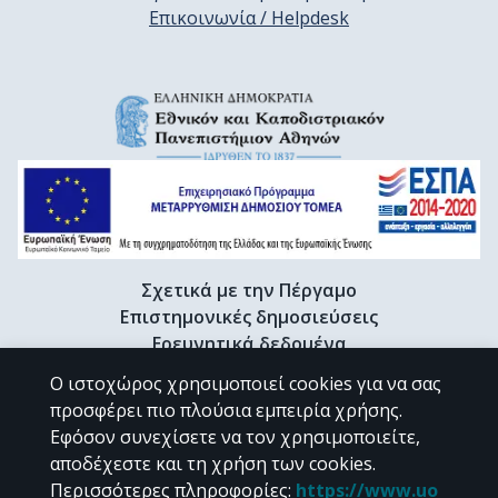
Επικοινωνία / Helpdesk
Σχετικά με την Πέργαμο
Επιστημονικές δημοσιεύσεις
Ερευνητικά δεδομένα
Διδακτορικές διατριβές & Γκρίζα βιβλιογραφία
Ο ιστοχώρος χρησιμοποιεί cookies για να σας
Προφίλ Ερευνητή
προσφέρει πιο πλούσια εμπειρία χρήσης.
Εφόσον συνεχίσετε να τον χρησιμοποιείτε,
αποδέχεστε και τη χρήση των cookies.
CC BY-NC 4.0
Περισσότερες πληροφορίες
:
https://www.uo