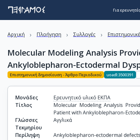
Για ερευνητέ
›
›
›
Αρχική
Πλοήγηση
Συλλογές
Επιστημονικέ
Molecular Modeling Analysis Provi
Ankyloblepharon-Ectodermal Dysp
Επιστημονική δημοσίευση - Άρθρο Περιοδικού
uoadl:3500391
Μονάδες
Ερευνητικό υλικό ΕΚΠΑ
Τίτλος
Molecular Modeling Analysis Provid
Patient with Ankyloblepharon-Ectod
Γλώσσες
Αγγλικά
Τεκμηρίου
Περίληψη
Ankyloblepharon-ectodermal defects-