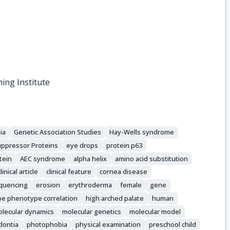
hing Institute
ia
Genetic Association Studies
Hay-Wells syndrome
ppressor Proteins
eye drops
protein p63
tein
AEC syndrome
alpha helix
amino acid substitution
clinical article
clinical feature
cornea disease
quencing
erosion
erythroderma
female
gene
e phenotype correlation
high arched palate
human
lecular dynamics
molecular genetics
molecular model
dontia
photophobia
physical examination
preschool child