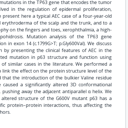
 mutations in the TP63 gene that encodes the tumor
lved in the regulation of epidermal proliferation,
 present here a typical AEC case of a four-year-old
d erythroderma of the scalp and the trunk, and to a
rophy on the fingers and toes, xerophthalmia, a high-
ypohidrosis. Mutation analysis of the TP63 gene
on in exon 14 (c.1799G>T; p.Gly600Val). We discuss
 by presenting the clinical features of AEC in the
ected mutation in p63 structure and function using
 of similar cases in the literature. We performed a
link the effect on the protein structure level of the
hat the introduction of the bulkier Valine residue
e caused a significantly altered 3D conformational
 pushing away the adjacent antiparallel α helix. We
y altered structure of the G600V mutant p63 has a
ific protein–protein interactions, thus affecting the
hors.