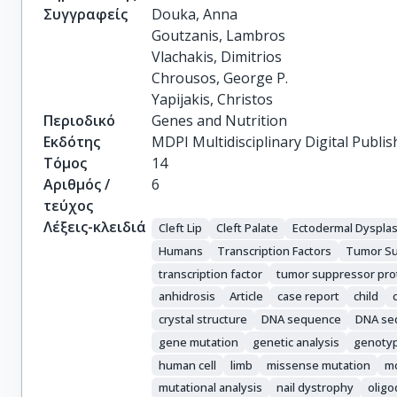
Συγγραφείς
Douka, Anna

Goutzanis, Lambros

Vlachakis, Dimitrios

Chrousos, George P.

Yapijakis, Christos
Περιοδικό
Genes and Nutrition
Εκδότης
MDPI Multidisciplinary Digital Publis
Τόμος
14
Αριθμός /
6
τεύχος
Λέξεις-κλειδιά
Cleft Lip
Cleft Palate
Ectodermal Dysplas
Humans
Transcription Factors
Tumor Su
transcription factor
tumor suppressor pro
anhidrosis
Article
case report
child
crystal structure
DNA sequence
DNA se
gene mutation
genetic analysis
genotyp
human cell
limb
missense mutation
mo
mutational analysis
nail dystrophy
oligo