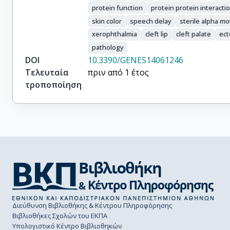
protein function
protein protein interacti
skin color
speech delay
sterile alpha mo
xerophthalmia
cleft lip
cleft palate
ect
pathology
DOI
10.3390/GENES14061246
Τελευταία
πριν από 1 έτος
τροποποίηση
Διεύθυνση Βιβλιοθήκης & Κέντρου Πληροφόρησης
Βιβλιοθήκες Σχολών του ΕΚΠΑ
Υπολογιστικό Κέντρο Βιβλιοθηκών