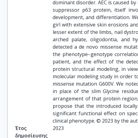
dominant disorder. AEC is caused by
suppressor p63 protein, itself invo
development, and differentiation. We
girl with extensive skin erosions an
lesser extent of the limbs, nail dyst
arched palate, oligodontia, and h
detected a de novo missense mutati
the phenotype–genotype correlation
patient, and the effect of the det
protein structural modeling, in view
molecular modeling study in order to 
missense mutation G600V. We noted t
in place of the slim Glycine residu
arrangement of that protein region,
propose that the introduced locall
significant functional effect on spec
clinical phenotype. © 2023 by the aut
Έτος
2023
δημοσίευσης