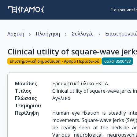
Για ερευνητέ
›
›
›
Αρχική
Πλοήγηση
Συλλογές
Επιστημονικέ
Clinical utility of square-wave jer
Επιστημονική δημοσίευση - Άρθρο Περιοδικού
uoadl:3500428
Μονάδες
Ερευνητικό υλικό ΕΚΠΑ
Τίτλος
Clinical utility of square-wave jerks 
Γλώσσες
Αγγλικά
Τεκμηρίου
Περίληψη
Human eye fixation is steadily int
movements. Square-wave jerks (SWJ)
be readily seen at the bedside an
Various neurological, neuropsychi