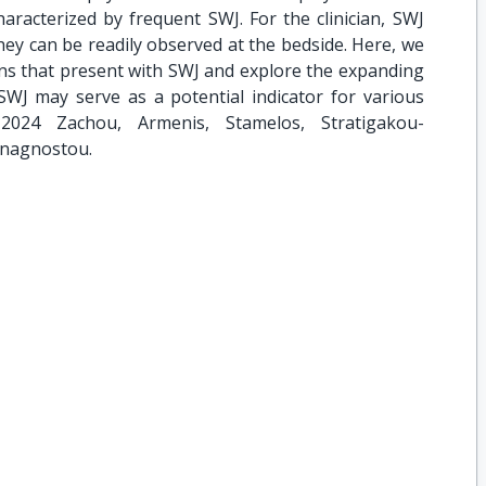
aracterized by frequent SWJ. For the clinician, SWJ
hey can be readily observed at the bedside. Here, we
ions that present with SWJ and explore the expanding
SWJ may serve as a potential indicator for various
© 2024 Zachou, Armenis, Stamelos, Stratigakou-
Anagnostou.