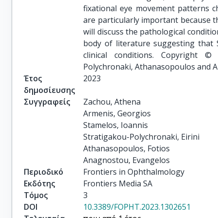
fixational eye movement patterns ch
are particularly important because t
will discuss the pathological condit
body of literature suggesting that 
clinical conditions. Copyright 
Polychronaki, Athanasopoulos and 
Έτος
2023
δημοσίευσης
Συγγραφείς
Zachou, Athena

Armenis, Georgios

Stamelos, Ioannis

Stratigakou-Polychronaki, Eirini

Athanasopoulos, Fotios

Anagnostou, Evangelos
Περιοδικό
Frontiers in Ophthalmology
Εκδότης
Frontiers Media SA
Τόμος
3
DOI
10.3389/FOPHT.2023.1302651